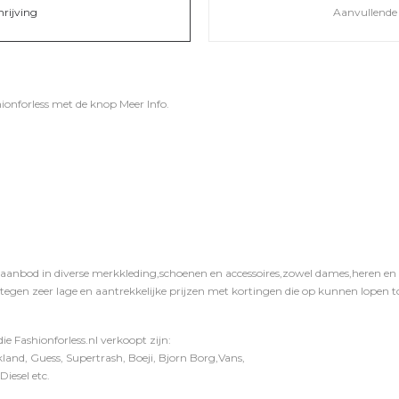
hrijving
Aanvullende 
ionforless
met de knop
Meer Info
.
 aanbod in diverse merkkleding,schoenen en accessoires,zowel dames,heren en ki
 tegen zeer lage en aantrekkelijke prijzen met kortingen die op kunnen lopen to
e Fashionforless.nl verkoopt zijn:
and, Guess, Supertrash, Boeji, Bjorn Borg,Vans,
iesel etc.