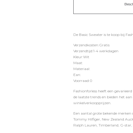
Besc
De Basic Sweater is te koop bij
Fash
Verzendkosten:Gratis
Verzendtijd:1-4 werkdagen
Kleur:Wit
Maat:
Materiaal:
Ean:
Voorraad:0
Fashionforless heeft een gevarieerd
de laatste trends en bieden het aan
winkelverkoopprijzen.
Een aantal grote bekende merken di
Tommy Hilfiger, New Zealand Auckl
Ralph Lauren, Timberland, G-star, D