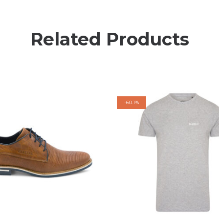
Related Products
-
60.1%