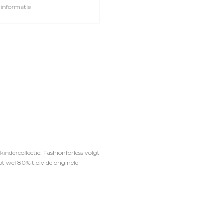
informatie
ndercollectie. Fashionforless volgt
t wel 80% t.o.v de originele