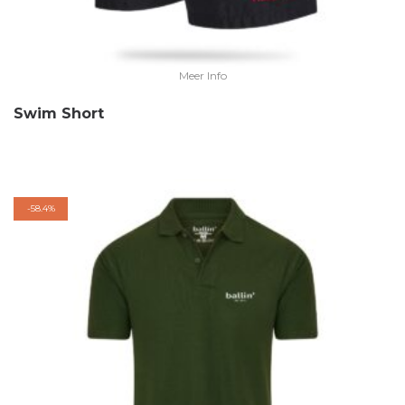
Meer Info
Swim Short
-
58.4%