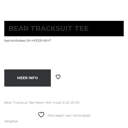
BEAR TRACKSUIT TEE
fashionforless-SH-H01105-WHT
MEER INFO
Bear Tracksuit Tee Heren Wit maat EUR 29.95
Toevoegen aan verlanglijst
Vergelijk