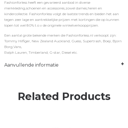
Fashionforless heeft een gevarieerd aanbod in diverse
merkkleding,schoenen en accessoires,zowel dames,heren en
kindercollectie. Fashionforless volgt de laatste trends en bieden het aan
tegen zeer lage en aantrekkelijke prijzen met kortingen die op kunnen
lopen tot wel 80% t.o.v de originele winkelverkoopprijzen.
Een aantal grote bekende merken die Fashionforless.nl verkoopt zijn:
Tommy Hilfiger, New Zealand Auckland, Guess, Supertrash, Boeji, Bjorn
Borg,Vans,
Ralph Lauren, Timberland, G-star, Diesel etc.
Aanvullende informatie
Related Products