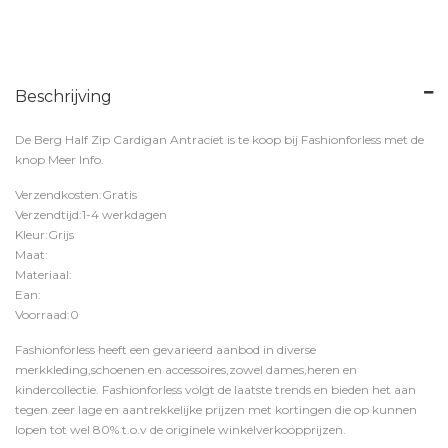
Beschrijving
De Berg Half Zip Cardigan Antraciet is te koop bij
Fashionforless
met de
knop
Meer Info
.
Verzendkosten:Gratis
Verzendtijd:1-4 werkdagen
Kleur:Grijs
Maat:
Materiaal:
Ean:
Voorraad:0
Fashionforless heeft een gevarieerd aanbod in diverse
merkkleding,schoenen en accessoires,zowel dames,heren en
kindercollectie. Fashionforless volgt de laatste trends en bieden het aan
tegen zeer lage en aantrekkelijke prijzen met kortingen die op kunnen
lopen tot wel 80% t.o.v de originele winkelverkoopprijzen.