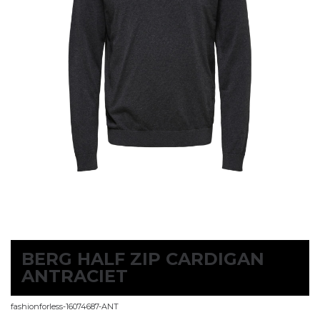
BERG HALF ZIP CARDIGAN
ANTRACIET
fashionforless-16074687-ANT