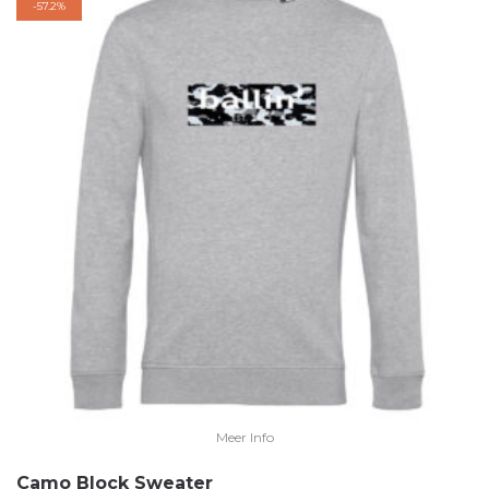
-
57.2%
Meer Info
Camo Block Sweater