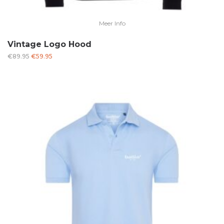
Meer Info
Vintage Logo Hood
Oorspronkelijke
Huidige
€
89.95
€
59.95
prijs
prijs
was:
is:
€89.95.
€59.95.