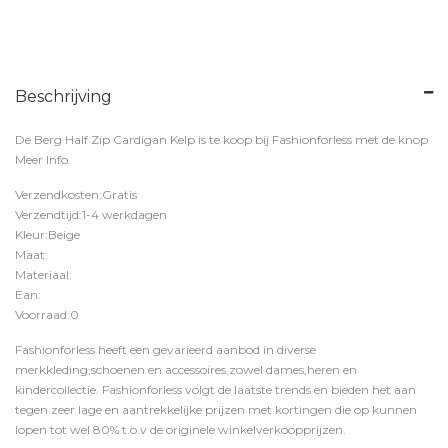
Beschrijving
De Berg Half Zip Cardigan Kelp is te koop bij
Fashionforless
met de knop
Meer Info
.
Verzendkosten:Gratis
Verzendtijd:1-4 werkdagen
Kleur:Beige
Maat:
Materiaal:
Ean:
Voorraad:0
Fashionforless heeft een gevarieerd aanbod in diverse
merkkleding,schoenen en accessoires,zowel dames,heren en
kindercollectie. Fashionforless volgt de laatste trends en bieden het aan
tegen zeer lage en aantrekkelijke prijzen met kortingen die op kunnen
lopen tot wel 80% t.o.v de originele winkelverkoopprijzen.