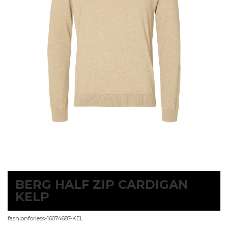
BERG HALF ZIP CARDIGAN
KELP
fashionforless-16074687-KEL