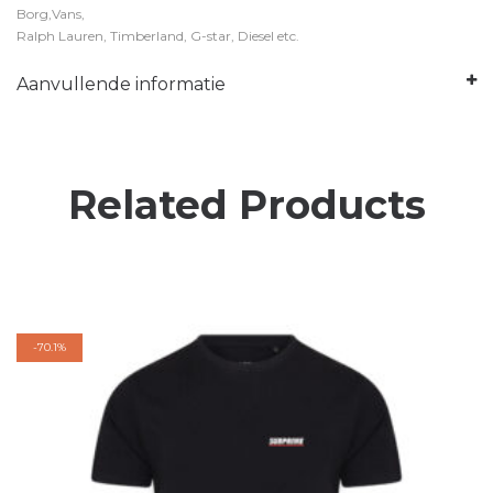
Borg,Vans,
Ralph Lauren, Timberland, G-star, Diesel etc.
Aanvullende informatie
Related Products
-
70.1%