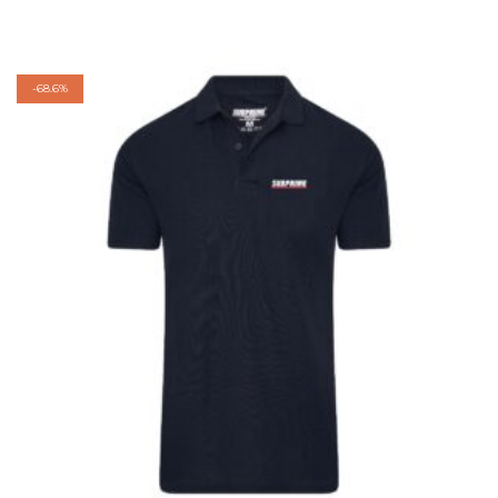
-
68.6%