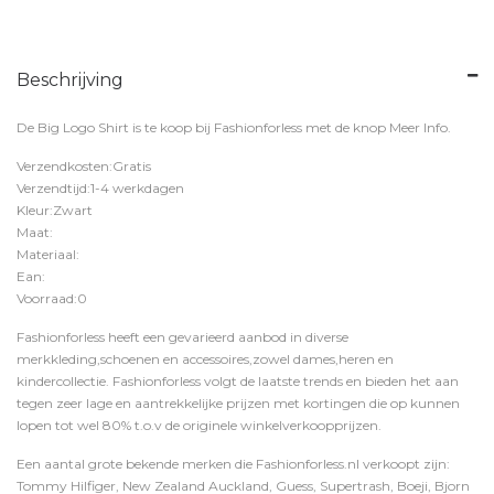
Beschrijving
De Big Logo Shirt is te koop bij
Fashionforless
met de knop
Meer Info
.
Verzendkosten:Gratis
Verzendtijd:1-4 werkdagen
Kleur:Zwart
Maat:
Materiaal:
Ean:
Voorraad:0
Fashionforless heeft een gevarieerd aanbod in diverse
merkkleding,schoenen en accessoires,zowel dames,heren en
kindercollectie. Fashionforless volgt de laatste trends en bieden het aan
tegen zeer lage en aantrekkelijke prijzen met kortingen die op kunnen
lopen tot wel 80% t.o.v de originele winkelverkoopprijzen.
Een aantal grote bekende merken die Fashionforless.nl verkoopt zijn:
Tommy Hilfiger, New Zealand Auckland, Guess, Supertrash, Boeji, Bjorn