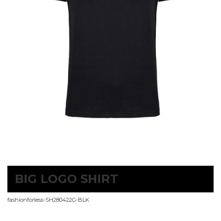
BIG LOGO SHIRT
fashionforless-SH280422G-BLK