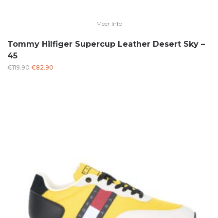
Meer Info
Tommy Hilfiger Supercup Leather Desert Sky –
45
Oorspronkelijke
Huidige
€
119.90
€
82.90
prijs
prijs
was:
is:
€119.90.
€82.90.