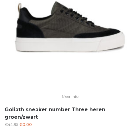
Meer Info
Goliath sneaker number Three heren
groen/zwart
Oorspronkelijke
Huidige
€
44.95
€
0.00
prijs
prijs
was:
is: