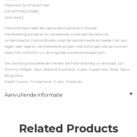
Materiaal:Synthetisch leer
Ean:8717562095581
Voorraad:2
Fashionforless heeft een gevarieerd aanbod in diverse
merkkleding,schoenen en accessoires,zowel dames,heren en
kindercollectie. Fashionforless volgt de laatste trends en bieden het aan
tegen zeer lage en aantrekkelijke prijzen met kortingen die op kunnen
lopen tot wel 80% t.o.v de originele winkelverkoopprijzen.
Een aantal grote bekende merken die Fashionforless.nl verkoopt zijn:
Tommy Hilfiger, New Zealand Auckland, Guess, Supertrash, Boeji, Bjorn
Borg,Vans,
Ralph Lauren, Timberland, G-star, Diesel etc.
Aanvullende informatie
Related Products