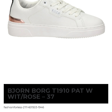
BJORN BORG T1910 PAT W
WIT/ROSE – 37
fashionforless-2111-601503-1946