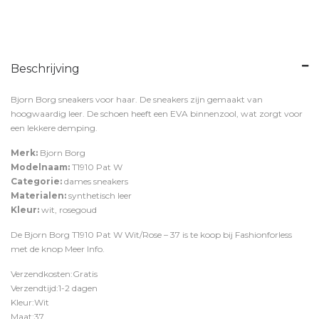
Beschrijving
Bjorn Borg sneakers voor haar. De sneakers zijn gemaakt van
hoogwaardig leer. De schoen heeft een EVA binnenzool, wat zorgt voor
een lekkere demping.
Merk:
Bjorn Borg
Modelnaam:
T1910 Pat W
Categorie:
dames sneakers
Materialen:
synthetisch leer
Kleur:
wit, rosegoud
De Bjorn Borg T1910 Pat W Wit/Rose – 37 is te koop bij
Fashionforless
met de knop
Meer Info
.
Verzendkosten:Gratis
Verzendtijd:1-2 dagen
Kleur:Wit
Maat:37