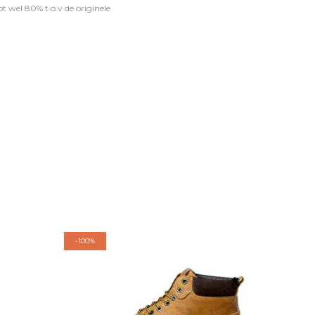
t wel 80% t.o.v de originele
-
100%