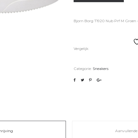
Bjorn Borg T1920 Nub Prf M Groen 
Vergelijk
Categorie:
Sneakers
hrijving
Aanvullende 