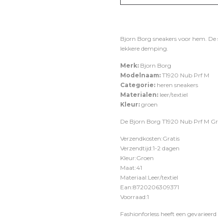
Bjorn Borg sneakers voor hem. De 
lekkere demping.
Merk:
Bjorn Borg
Modelnaam:
T1920 Nub Prf M
Categorie:
heren sneakers
Materialen:
leer/textiel
Kleur:
groen
De Bjorn Borg T1920 Nub Prf M Groe
Verzendkosten:Gratis
Verzendtijd:1-2 dagen
Kleur:Groen
Maat:41
Materiaal:Leer/textiel
Ean:8720206309371
Voorraad:1
Fashionforless heeft een gevarieerd