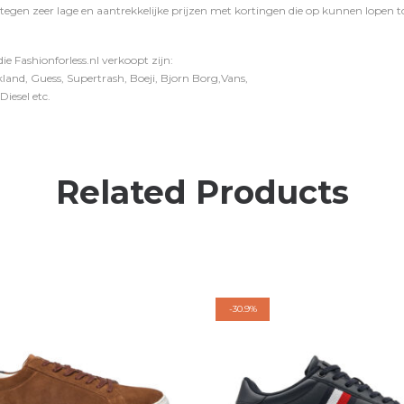
 tegen zeer lage en aantrekkelijke prijzen met kortingen die op kunnen lopen to
e Fashionforless.nl verkoopt zijn:
and, Guess, Supertrash, Boeji, Bjorn Borg,Vans,
iesel etc.
Related Products
-
30.9%