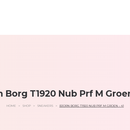
n Borg T1920 Nub Prf M Groen
HOME
>
SHOP
>
SNEAKERS
>
BJORN BORG T1920 NUB PRF M GROEN – 41