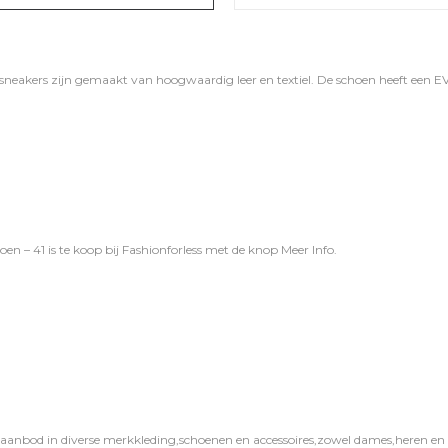
sneakers zijn gemaakt van hoogwaardig leer en textiel. De schoen heeft een E
n – 41 is te koop bij
Fashionforless
met de knop
Meer Info
.
 aanbod in diverse merkkleding,schoenen en accessoires,zowel dames,heren en ki