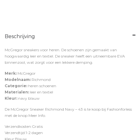
Beschrijving
McGregor sneakers voor heren. De schoenen zijn gemaakt van
hoogwaardig leer en textiel. De sneaker heeft een uitneembare EVA
binnenzool, wat zorgt voor een lekkere demping.
Merk:
McGregor
Modelnaam:
Richmond
Categorie:
heren schoenen
Materialen:
leer en textiel
Kleur:
navy blauw
De McGregor Sneaker Richmond Navy – 43 is te koop bij
Fashionforless
met de knop
Meer Info
.
Verzendkosten:Gratis
Verzendtijd:1-2 dagen
Kleur:Blauw