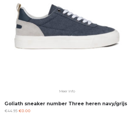
Meer Info
Goliath sneaker number Three heren navy/grijs
Oorspronkelijke
Huidige
€
44.95
€
0.00
prijs
prijs
was:
is:
€44.95.
€0.00.