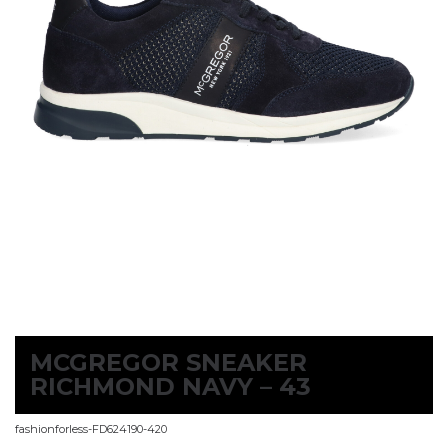
MCGREGOR SNEAKER
RICHMOND NAVY – 43
fashionforless-FD624190-420