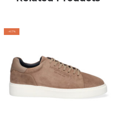
-
41.7%