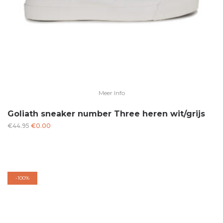
Meer Info
Goliath sneaker number Three heren wit/grijs
Oorspronkelijke
Huidige
€
44.95
€
0.00
prijs
prijs
was:
is:
€44.95.
€0.00.
-
100%