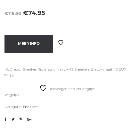
Oorspronkelijke
Huidige
€
74.95
€
119.95
prijs
prijs
was:
is:
€119.95.
€74.95.
MEER INFO
McGregor Sneaker Richmond Navy – 43 Sneakers Blauw maat 43 EUR
74.95
Toevoegen aan verlanglijst
Vergelijk
Categorie:
Sneakers