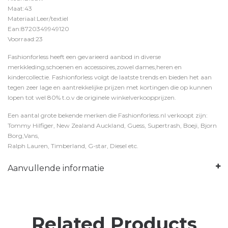
Maat:43
Materiaal:Leer/textiel
Ean:8720349949120
Voorraad:23
Fashionforless heeft een gevarieerd aanbod in diverse
merkkleding,schoenen en accessoires,zowel dames,heren en
kindercollectie. Fashionforless volgt de laatste trends en bieden het aan
tegen zeer lage en aantrekkelijke prijzen met kortingen die op kunnen
lopen tot wel 80% t.o.v de originele winkelverkoopprijzen.
Een aantal grote bekende merken die Fashionforless.nl verkoopt zijn:
Tommy Hilfiger, New Zealand Auckland, Guess, Supertrash, Boeji, Bjorn
Borg,Vans,
Ralph Lauren, Timberland, G-star, Diesel etc.
Aanvullende informatie
Related Products