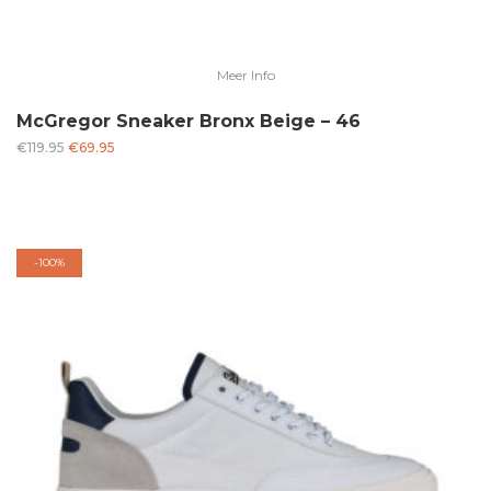
Meer Info
McGregor Sneaker Bronx Beige – 46
Oorspronkelijke
Huidige
€
119.95
€
69.95
prijs
prijs
was:
is:
€119.95.
€69.95.
-
100%