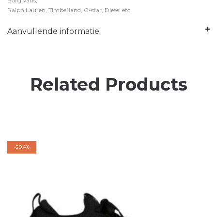
Borg,Vans,
Ralph Lauren, Timberland, G-star, Diesel etc.
Aanvullende informatie
Related Products
-
29.4%