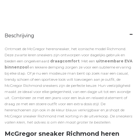
Beschrijving
Ontmoet de McGregor herensneaker, het iconische model Richmond.
Deze zwarte leren sneakers zijn ontworpen voor dagelijks gebruik en
bieden een ongeëvenaard
draagcomfort
. Met een
uitneembare EVA
binnenzool
en lekkere demping zorgen ze voor een sublieme ervaring
bij elke stap. Of je nu een modieuze man bent op zoek naar een casual,
trendy schoen of een sportieve look wilt toevoegen aan je outfit, de
McGregor Richmond sneakers zijn de perfecte keuze. Hun veelzijdigheid
maakt ze ideaal voor elke gelegenheid, van een dagje uit tot een avondje
uit. Combineer ze met een jeans voor een leuk en relaxed statement of
draag ze met een stoere outfit voor een extra dosis stijl. De
herenschoenen zijn ook in de
kleur blauw
verkrijgbaar en je shopt de
McGregor sneaker Richmond met korting in de uitverkoop.
De sneakers
vallen klein, het advies is om één maat groter te bestellen
.
McGregor sneaker Richmond heren