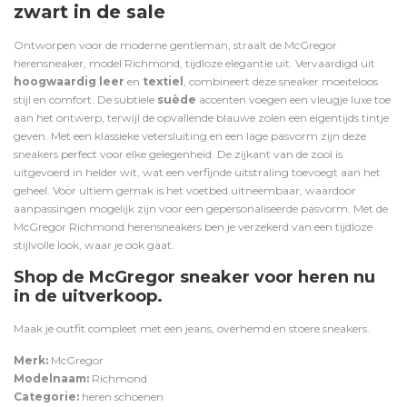
zwart in de sale
Ontworpen voor de moderne gentleman, straalt de McGregor
herensneaker, model Richmond, tijdloze elegantie uit. Vervaardigd uit
hoogwaardig leer
en
textiel
, combineert deze sneaker moeiteloos
stijl en comfort. De subtiele
suède
accenten voegen een vleugje luxe toe
aan het ontwerp, terwijl de opvallende blauwe zolen een eigentijds tintje
geven. Met een klassieke vetersluiting en een lage pasvorm zijn deze
sneakers perfect voor elke gelegenheid. De zijkant van de zool is
uitgevoerd in helder wit, wat een verfijnde uitstraling toevoegt aan het
geheel. Voor ultiem gemak is het voetbed uitneembaar, waardoor
aanpassingen mogelijk zijn voor een gepersonaliseerde pasvorm. Met de
McGregor Richmond herensneakers ben je verzekerd van een tijdloze
stijlvolle look, waar je ook gaat.
Shop de McGregor sneaker voor heren nu
in de uitverkoop.
Maak je outfit compleet met een
jeans,
overhemd
en stoere
sneakers
.
Merk:
McGregor
Modelnaam:
Richmond
Categorie:
heren schoenen