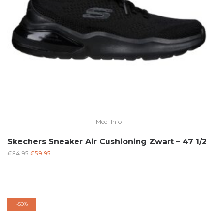
Meer Info
Skechers Sneaker Air Cushioning Zwart – 47 1/2
Oorspronkelijke
Huidige
€
84.95
€
59.95
prijs
prijs
was:
is:
€84.95.
€59.95.
-
50%