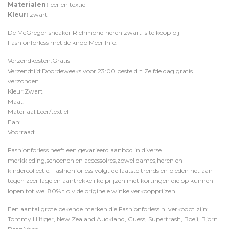
Materialen:
leer en textiel
Kleur:
zwart
De McGregor sneaker Richmond heren zwart is te koop bij
Fashionforless
met de knop
Meer Info
.
Verzendkosten:Gratis
Verzendtijd:Doordeweeks voor 23:00 besteld = Zelfde dag gratis
verzonden
Kleur:Zwart
Maat:
Materiaal:Leer/textiel
Ean:
Voorraad:
Fashionforless heeft een gevarieerd aanbod in diverse
merkkleding,schoenen en accessoires,zowel dames,heren en
kindercollectie. Fashionforless volgt de laatste trends en bieden het aan
tegen zeer lage en aantrekkelijke prijzen met kortingen die op kunnen
lopen tot wel 80% t.o.v de originele winkelverkoopprijzen.
Een aantal grote bekende merken die Fashionforless.nl verkoopt zijn:
Tommy Hilfiger, New Zealand Auckland, Guess, Supertrash, Boeji, Bjorn