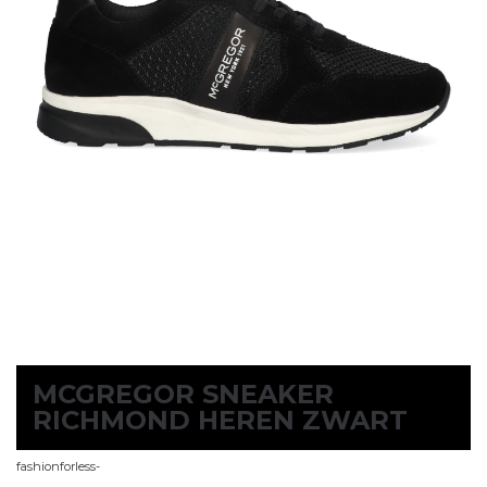
MCGREGOR SNEAKER
RICHMOND HEREN ZWART
fashionforless-