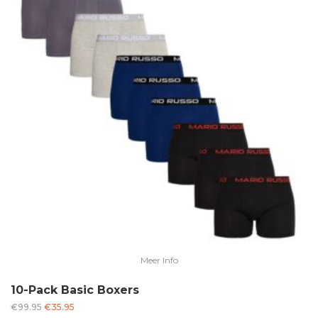
Meer Info
10-Pack Basic Boxers
Oorspronkelijke
Huidige
€
99.95
€
35.95