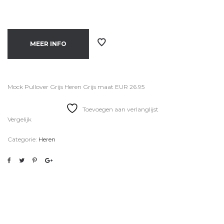
MEER INFO
Mock Pullover Grijs Heren Grijs maat EUR 26.95
Toevoegen aan verlanglijst
Vergelijk
Categorie:
Heren