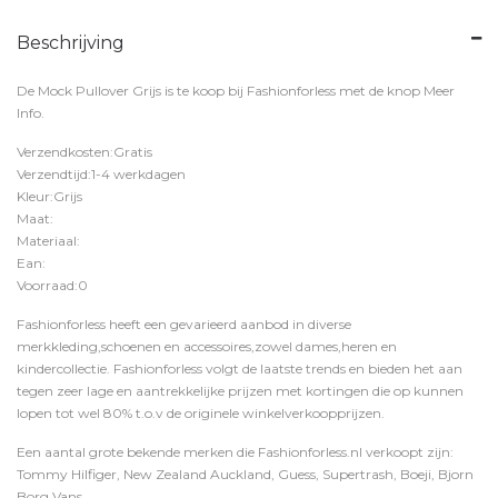
Beschrijving
De Mock Pullover Grijs is te koop bij
Fashionforless
met de knop
Meer
Info
.
Verzendkosten:Gratis
Verzendtijd:1-4 werkdagen
Kleur:Grijs
Maat:
Materiaal:
Ean:
Voorraad:0
Fashionforless heeft een gevarieerd aanbod in diverse
merkkleding,schoenen en accessoires,zowel dames,heren en
kindercollectie. Fashionforless volgt de laatste trends en bieden het aan
tegen zeer lage en aantrekkelijke prijzen met kortingen die op kunnen
lopen tot wel 80% t.o.v de originele winkelverkoopprijzen.
Een aantal grote bekende merken die Fashionforless.nl verkoopt zijn:
Tommy Hilfiger, New Zealand Auckland, Guess, Supertrash, Boeji, Bjorn
Borg,Vans,