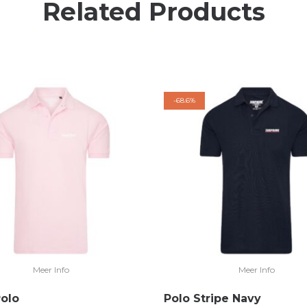
Related Products
-
68.6%
Meer Info
Meer Info
Polo
Polo Stripe Navy