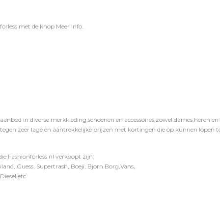
forless
met de knop
Meer Info
.
 aanbod in diverse merkkleding,schoenen en accessoires,zowel dames,heren en ki
 tegen zeer lage en aantrekkelijke prijzen met kortingen die op kunnen lopen to
e Fashionforless.nl verkoopt zijn:
and, Guess, Supertrash, Boeji, Bjorn Borg,Vans,
iesel etc.