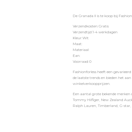
De Granada II is te koop bij
Fashion
Verzendkosten:Gratis
Verzendtijd:1-4 werkdagen
Kleur:Wit
Maat:
Materiaal:
Ean:
Voorraad:0
Fashionforless heeft een gevarieerd
de laatste trends en bieden het aan
winkelverkoopprijzen.
Een aantal grote bekende merken di
Tommy Hilfiger, New Zealand Auckl
Ralph Lauren, Timberland, G-star, D