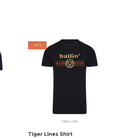
-
50.1%
Meer Info
Tiger Lines Shirt