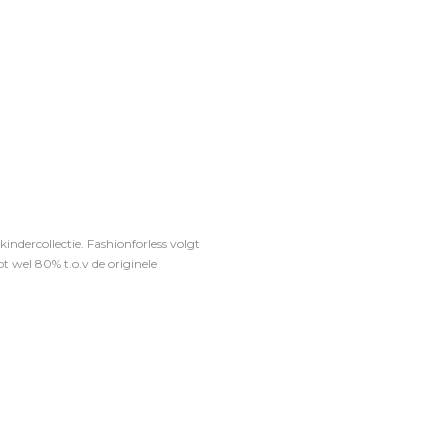
ndercollectie. Fashionforless volgt
t wel 80% t.o.v de originele