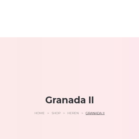
Granada II
HOME
>
SHOP
>
HEREN
>
GRANADA II