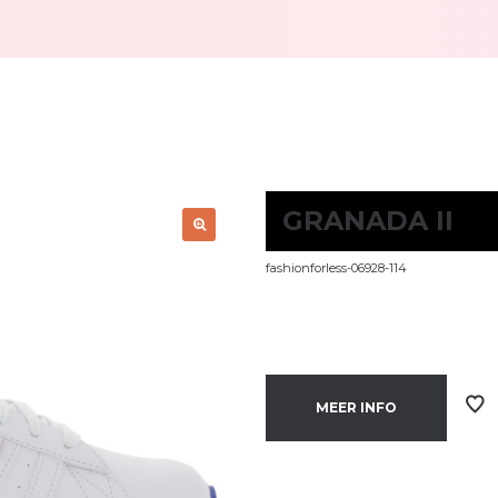
GRANADA II
fashionforless-06928-114
MEER INFO