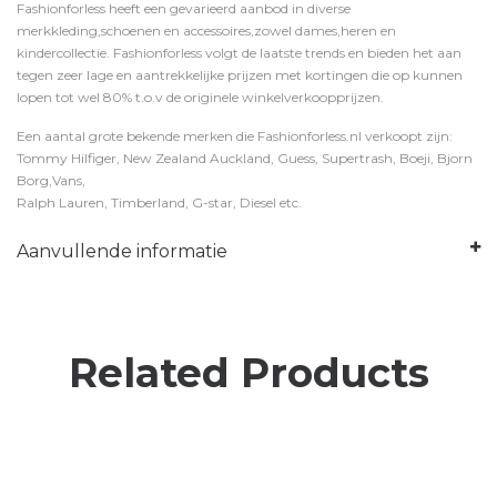
Fashionforless heeft een gevarieerd aanbod in diverse
merkkleding,schoenen en accessoires,zowel dames,heren en
kindercollectie. Fashionforless volgt de laatste trends en bieden het aan
tegen zeer lage en aantrekkelijke prijzen met kortingen die op kunnen
lopen tot wel 80% t.o.v de originele winkelverkoopprijzen.
Een aantal grote bekende merken die Fashionforless.nl verkoopt zijn:
Tommy Hilfiger, New Zealand Auckland, Guess, Supertrash, Boeji, Bjorn
Borg,Vans,
Ralph Lauren, Timberland, G-star, Diesel etc.
Aanvullende informatie
Related Products