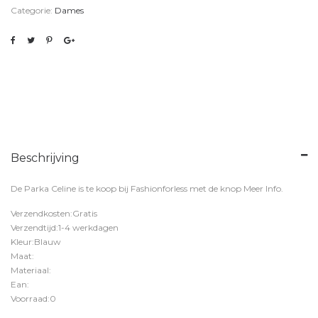
Categorie:
Dames
Beschrijving
De Parka Celine is te koop bij
Fashionforless
met de knop
Meer Info
.
Verzendkosten:Gratis
Verzendtijd:1-4 werkdagen
Kleur:Blauw
Maat:
Materiaal:
Ean:
Voorraad:0