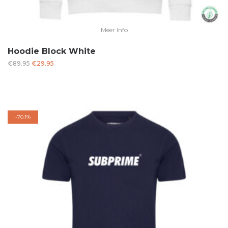
Meer Info
Hoodie Block White
Oorspronkelijke
Huidige
€
89.95
€
29.95
prijs
prijs
was:
is:
€89.95.
€29.95.
-
70.1%