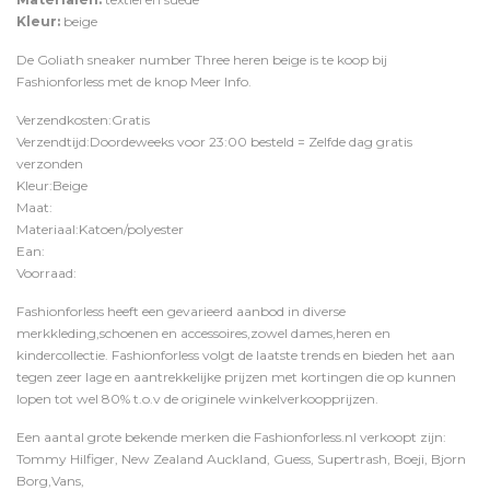
Kleur:
beige
De Goliath sneaker number Three heren beige is te koop bij
Fashionforless
met de knop
Meer Info
.
Verzendkosten:Gratis
Verzendtijd:Doordeweeks voor 23:00 besteld = Zelfde dag gratis
verzonden
Kleur:Beige
Maat:
Materiaal:Katoen/polyester
Ean:
Voorraad:
Fashionforless heeft een gevarieerd aanbod in diverse
merkkleding,schoenen en accessoires,zowel dames,heren en
kindercollectie. Fashionforless volgt de laatste trends en bieden het aan
tegen zeer lage en aantrekkelijke prijzen met kortingen die op kunnen
lopen tot wel 80% t.o.v de originele winkelverkoopprijzen.
Een aantal grote bekende merken die Fashionforless.nl verkoopt zijn:
Tommy Hilfiger, New Zealand Auckland, Guess, Supertrash, Boeji, Bjorn
Borg,Vans,