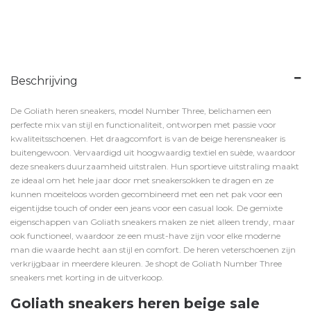
Beschrijving
De Goliath heren sneakers, model Number Three, belichamen een
perfecte mix van stijl en functionaliteit, ontworpen met passie voor
kwaliteitsschoenen. Het draagcomfort is van de beige herensneaker is
buitengewoon. Vervaardigd uit hoogwaardig textiel en suède, waardoor
deze sneakers duurzaamheid uitstralen. Hun sportieve uitstraling maakt
ze ideaal om het hele jaar door met
sneakersokken
te dragen en ze
kunnen moeiteloos worden gecombineerd met een net pak voor een
eigentijdse touch of onder een jeans voor een casual look. De gemixte
eigenschappen van Goliath sneakers maken ze niet alleen trendy, maar
ook functioneel, waardoor ze een must-have zijn voor elke moderne
man die waarde hecht aan stijl en comfort. De heren veterschoenen zijn
verkrijgbaar in
meerdere kleuren
. Je shopt de Goliath Number Three
sneakers met korting in de uitverkoop.
Goliath sneakers heren beige sale