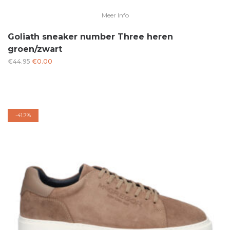
Meer Info
Goliath sneaker number Three heren
groen/zwart
Oorspronkelijke
Huidige
€
44.95
€
0.00
prijs
prijs
was:
is:
€44.95.
€0.00.
-
41.7%