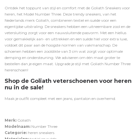
Ontdek het toppunt van stijl en comfort met de Goliath Sneakers voor
heren, het Model Number Three. Deze trendy sneakers, van het
Nederlands merk Goliath, combineren textiel en suède voor een
eigentijdse uitstraling. De sneakers hebben een uitneembare zool en de
vetersluiting zorgt voor een nauwsluitende pasvorm. Met een hiellus
voor gemakkelijk aan- en uittrekken en een suède hiel voor extra luxe,
voldoet dit paar aan de hoogste normen van vakmanschap. De
schoenen hebben een zooldikte van 3 cm wat zorgt voor optimale
demping en ondersteuning. We adviseren om één maat groter te
bestellen dan je eigen maat. Upgrade je stijl met Goliath Number Three
herenschoen!
Shop de Goliath veterschoenen voor heren
nu in de sale!
Maak je outfit compleet met een
jeans
,
pantalon
en
overhemd
.
Merk:
Goliath
Modelnaam:
Number Three
Categorie:
heren sneakers
Materialen:
textiel en suède