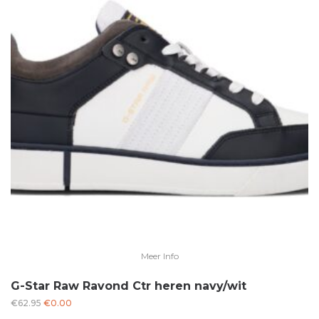
Meer Info
G-Star Raw Ravond Ctr heren navy/wit
Oorspronkelijke
Huidige
€
62.95
€
0.00