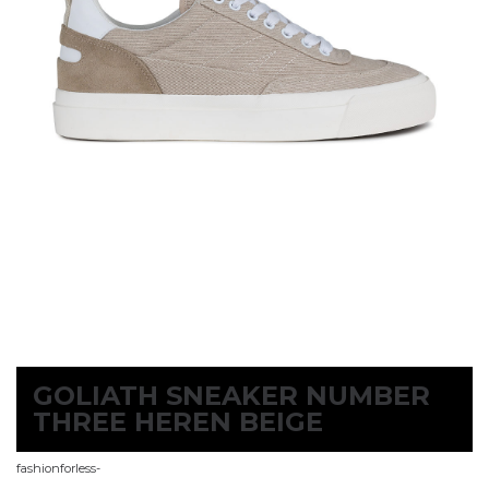
GOLIATH SNEAKER NUMBER
THREE HEREN BEIGE
fashionforless-