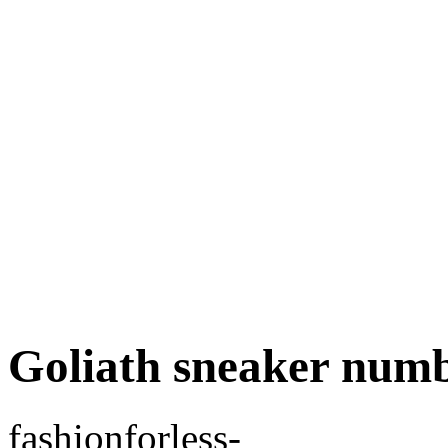
Goliath sneaker numb
fashionforless-