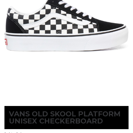
VANS OLD SKOOL PLATFORM
UNISEX CHECKERBOARD