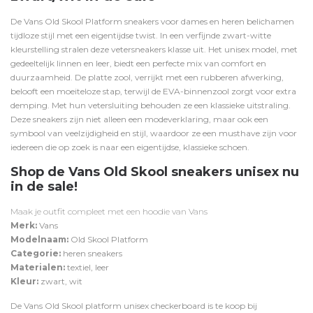
De Vans Old Skool Platform sneakers voor dames en heren belichamen
tijdloze stijl met een eigentijdse twist. In een verfijnde zwart-witte
kleurstelling stralen deze vetersneakers klasse uit. Het unisex model, met
gedeeltelijk linnen en leer, biedt een perfecte mix van comfort en
duurzaamheid. De platte zool, verrijkt met een rubberen afwerking,
belooft een moeiteloze stap, terwijl de EVA-binnenzool zorgt voor extra
demping. Met hun vetersluiting behouden ze een klassieke uitstraling.
Deze sneakers zijn niet alleen een modeverklaring, maar ook een
symbool van veelzijdigheid en stijl, waardoor ze een musthave zijn voor
iedereen die op zoek is naar een eigentijdse, klassieke schoen.
Shop de Vans Old Skool sneakers unisex nu
in de sale!
Maak je outfit compleet met een
hoodie
van Vans
Merk:
Vans
Modelnaam:
Old Skool Platform
Categorie:
heren sneakers
Materialen:
textiel, leer
Kleur:
zwart, wit
De Vans Old Skool platform unisex checkerboard is te koop bij