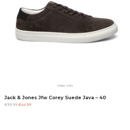
Meer Info
Jack & Jones Jfw Corey Suede Java – 40
Oorspronkelijke
Huidige
€
99.99
€
44.99
prijs
prijs
was:
is:
€99.99.
€44.99.