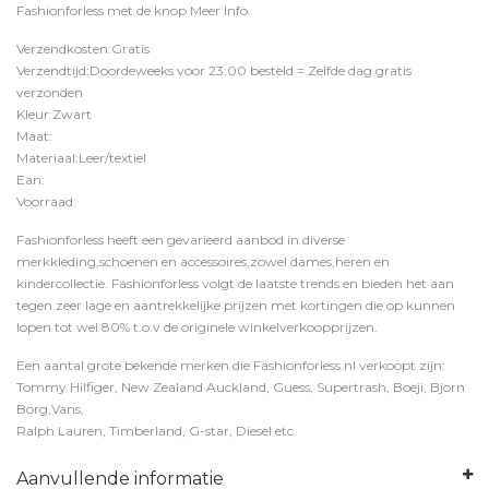
Fashionforless
met de knop
Meer Info
.
Verzendkosten:Gratis
Verzendtijd:Doordeweeks voor 23:00 besteld = Zelfde dag gratis
verzonden
Kleur:Zwart
Maat:
Materiaal:Leer/textiel
Ean:
Voorraad:
Fashionforless heeft een gevarieerd aanbod in diverse
merkkleding,schoenen en accessoires,zowel dames,heren en
kindercollectie. Fashionforless volgt de laatste trends en bieden het aan
tegen zeer lage en aantrekkelijke prijzen met kortingen die op kunnen
lopen tot wel 80% t.o.v de originele winkelverkoopprijzen.
Een aantal grote bekende merken die Fashionforless.nl verkoopt zijn:
Tommy Hilfiger, New Zealand Auckland, Guess, Supertrash, Boeji, Bjorn
Borg,Vans,
Ralph Lauren, Timberland, G-star, Diesel etc.
Aanvullende informatie