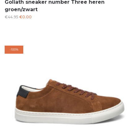
Goliath sneaker number Three heren
groen/zwart
Oorspronkelijke
Huidige
€
44.95
€
0.00
prijs
prijs
was:
is:
€44.95.
€0.00.
-
100%