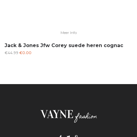
Meer Info
Jack & Jones Jfw Corey suede heren cognac
Oorspronkelijke
Huidige
€
44.99
€
0.00
prijs
prijs
was:
is:
€44.99.
€0.00.