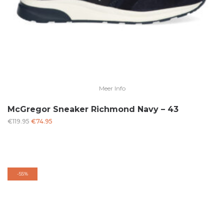
Meer Info
McGregor Sneaker Richmond Navy – 43
Oorspronkelijke
Huidige
€
119.95
€
74.95
prijs
prijs
was:
is:
€119.95.
€74.95.
-
55%