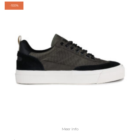
-
100%
Meer Info