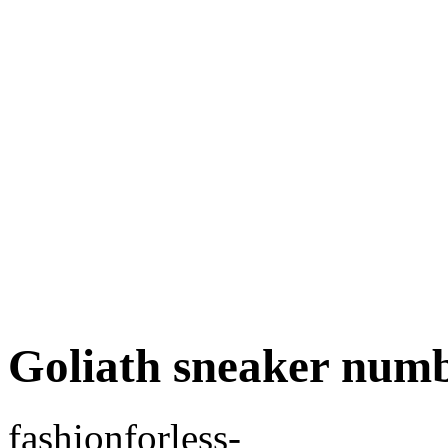
Goliath sneaker numb
fashionforless-