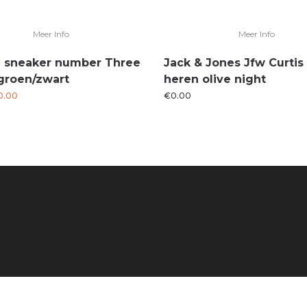
Meer Info
Meer Info
h sneaker number Three
Jack & Jones Jfw Curtis
groen/zwart
heren olive night
rspronkelijke
Huidige
0.00
€
0.00
js
prijs
s:
is:
4.95.
€0.00.