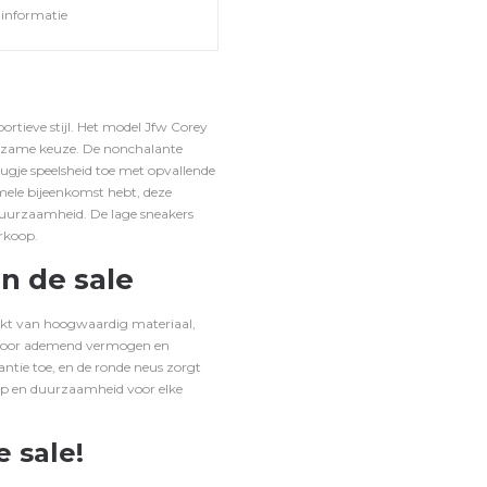
informatie
rtieve stijl. Het model Jfw Corey
urzame keuze. De nonchalante
eugje speelsheid toe met opvallende
rmele bijeenkomst hebt, deze
 duurzaamheid. De lage sneakers
erkoop.
n de sale
aakt van hoogwaardig materiaal,
t voor ademend vermogen en
gantie toe, en de ronde neus zorgt
rip en duurzaamheid voor elke
 sale!