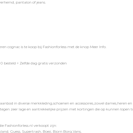
verhemd
,
pantalon
of
jeans
.
ren cognac is te koop bij
Fashionforless
met de knop
Meer Info
.
0 besteld = Zelfde dag gratis verzonden
 aanbod in diverse merkkleding,schoenen en accessoires,zowel dames,heren en ki
 tegen zeer lage en aantrekkelijke prijzen met kortingen die op kunnen lopen to
e Fashionforless.nl verkoopt zijn:
and, Guess, Supertrash, Boeji, Bjorn Borg,Vans,