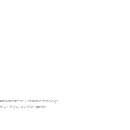
ndercollectie. Fashionforless volgt
t wel 80% t.o.v de originele