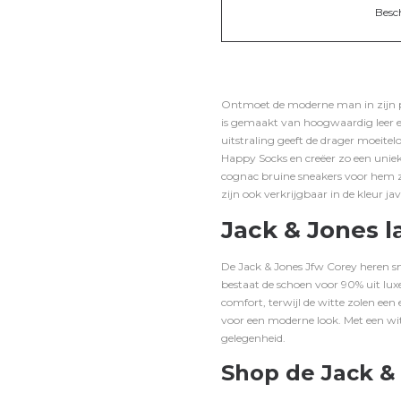
Besc
Ontmoet de moderne man in zijn per
is gemaakt van hoogwaardig leer e
uitstraling geeft de drager moeitel
Happy Socks
en creëer zo een uniek
cognac bruine sneakers voor hem zi
zijn ook verkrijgbaar in de kleur
ja
Jack & Jones l
De Jack & Jones Jfw Corey heren s
bestaat de schoen voor 90% uit l
comfort, terwijl de witte zolen een
voor een moderne look. Met een wit
gelegenheid.
Shop de Jack & 