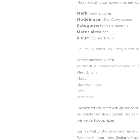
Maak je outfit compleet met een
o
Merk:
Jack & Jones
Modelnaam:
Jfw Corey suede
Categorie:
heren schoenen
Materialen:
leer
Kleur:
cognac bruin
De Jack & Jones Jfw Corey suede he
Verzendkosten:Gratis
Verzendtijd:Doordeweeks voor 23:0
Kleur:Bruin
Maat:
Materiaal:Leer
Ean:
Voorraad:
Fashionforless heeft een gevarieerd
de laatste trends en bieden het aan
winkelverkoopprijzen.
Een aantal grote bekende merken di
Tommy Hilfiger, New Zealand Auckl