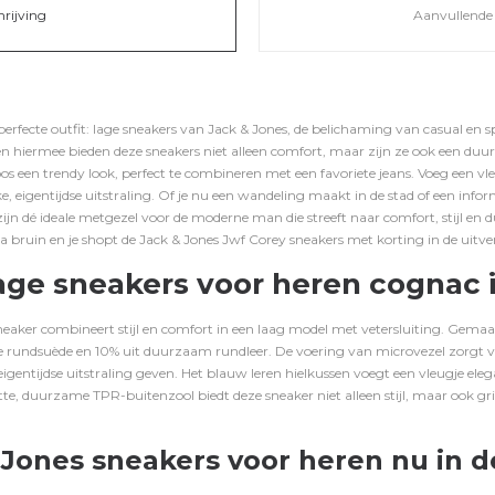
hrijving
Aanvullende 
fecte outfit: lage sneakers van Jack & Jones, de belichaming van casual en spo
n hiermee bieden deze sneakers niet alleen comfort, maar zijn ze ook een du
oos een trendy look, perfect te combineren met een favoriete
jeans
. Voeg een vl
e, eigentijdse uitstraling. Of je nu een wandeling maakt in de stad of een info
jn dé ideale metgezel voor de moderne man die streeft naar comfort, stijl en
va bruin
en je shopt de Jack & Jones Jwf Corey sneakers met korting in de uitv
age sneakers voor heren cognac i
neaker combineert stijl en comfort in een laag model met vetersluiting. Gem
uxe rundsuède en 10% uit duurzaam rundleer. De voering van microvezel zorg
 eigentijdse uitstraling geven. Het blauw leren hielkussen voegt een vleugje ele
te, duurzame TPR-buitenzool biedt deze sneaker niet alleen stijl, maar ook g
Jones sneakers voor heren nu in de