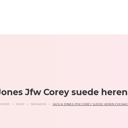
Jones Jfw Corey suede here
HOME
>
SHOP
>
SNEAKERS
>
JACK & JONES JFW COREY SUEDE HEREN COGNAC