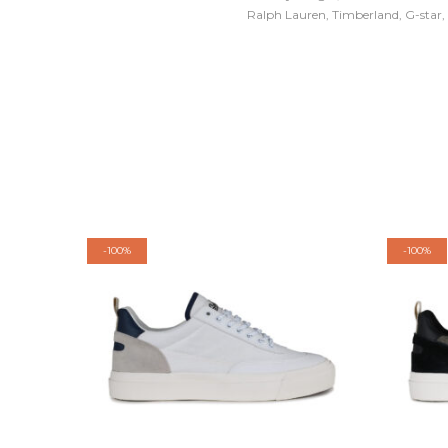
Ralph Lauren, Timberland, G-star, D
-
100%
-
100%