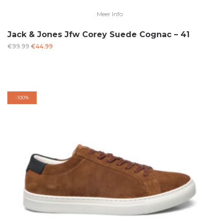
Meer Info
Jack & Jones Jfw Corey Suede Cognac – 41
Oorspronkelijke
Huidige
€
99.99
€
44.99
prijs
prijs
was:
is:
€99.99.
€44.99.
-
100%