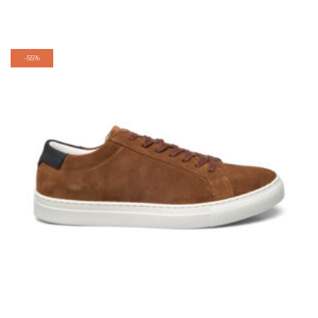
-
55%