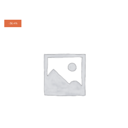
-
36.4%