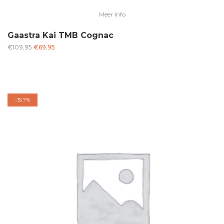
Meer Info
Gaastra Kai TMB Cognac
Oorspronkelijke
Huidige
€
109.95
€
69.95
prijs
prijs
was:
is:
€109.95.
€69.95.
-
35.7%