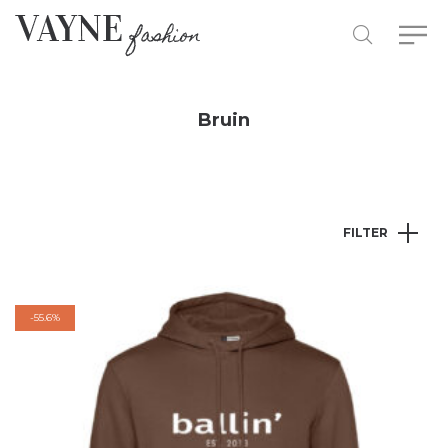
Bruin
FILTER
-
55.6%