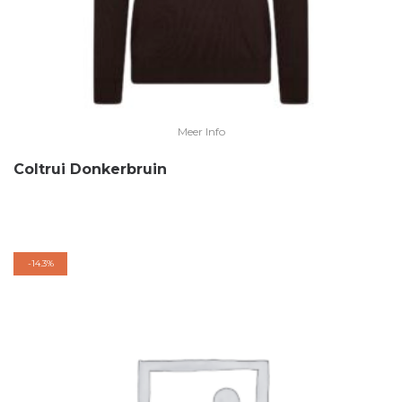
Meer Info
Coltrui Donkerbruin
-
14.3%