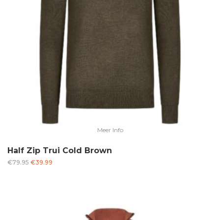
Meer Info
Half Zip Trui Cold Brown
Oorspronkelijke
Huidige
€
79.95
€
39.99
prijs
prijs
was:
is:
€79.95.
€39.99.