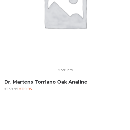
Meer Info
Dr. Martens Torriano Oak Analine
Oorspronkelijke
Huidige
€
139.95
€
119.95
prijs
prijs
was:
is:
€139.95.
€119.95.