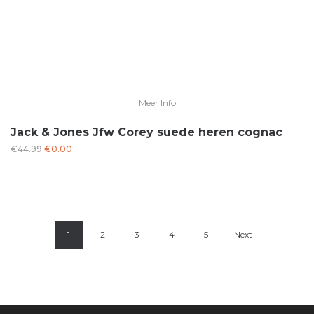
Meer Info
Jack & Jones Jfw Corey suede heren cognac
Oorspronkelijke
Huidige
€
44.99
€
0.00
prijs
prijs
was:
is:
€44.99.
€0.00.
1
2
3
4
5
Next