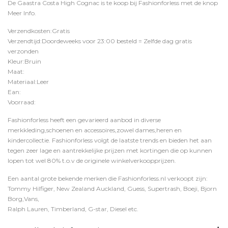
De Gaastra Costa High Cognac is te koop bij
Fashionforless
met de knop
Meer Info
.
Verzendkosten:Gratis
Verzendtijd:Doordeweeks voor 23:00 besteld = Zelfde dag gratis
verzonden
Kleur:Bruin
Maat:
Materiaal:Leer
Ean:
Voorraad:
Fashionforless heeft een gevarieerd aanbod in diverse
merkkleding,schoenen en accessoires,zowel dames,heren en
kindercollectie. Fashionforless volgt de laatste trends en bieden het aan
tegen zeer lage en aantrekkelijke prijzen met kortingen die op kunnen
lopen tot wel 80% t.o.v de originele winkelverkoopprijzen.
Een aantal grote bekende merken die Fashionforless.nl verkoopt zijn:
Tommy Hilfiger, New Zealand Auckland, Guess, Supertrash, Boeji, Bjorn
Borg,Vans,
Ralph Lauren, Timberland, G-star, Diesel etc.