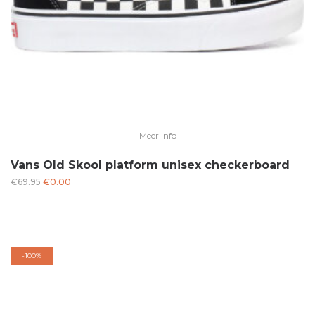
Meer Info
Vans Old Skool platform unisex checkerboard
Oorspronkelijke
Huidige
€
69.95
€
0.00
prijs
prijs
was:
is:
€69.95.
€0.00.
-
100%