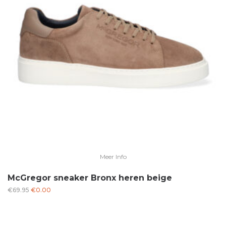
Meer Info
McGregor sneaker Bronx heren beige
Oorspronkelijke
Huidige
€
69.95
€
0.00
prijs
prijs
was:
is:
€69.95.
€0.00.