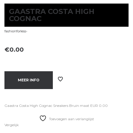
GAASTRA COSTA HIGH
COGNAC
fashionforless-
€
0.00
MEER INFO
Gaastra Costa High Cognac Sneakers Bruin maat EUR 0.00
Toevoegen aan verlanglijst
Vergelijk