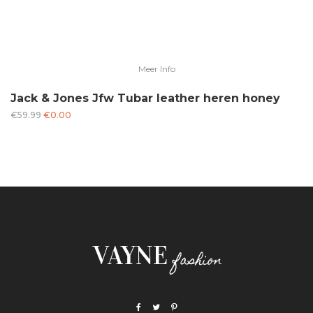
Meer Info
Jack & Jones Jfw Tubar leather heren honey
Oorspronkelijke
Huidige
€
59.99
€
0.00
prijs
prijs
was:
is:
€59.99.
€0.00.