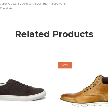
and, Guess, Supertrash, Boeji, Bjorn Borg,Vans,
iesel etc.
Related Products
-
100%