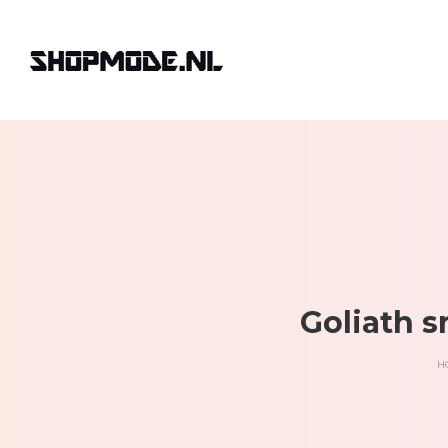
Goliath 
H