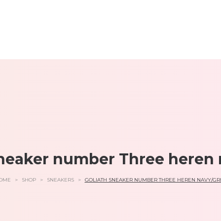
sneaker number Three heren n
OME
>
SHOP
>
SNEAKERS
>
GOLIATH SNEAKER NUMBER THREE HEREN NAVY/GRI