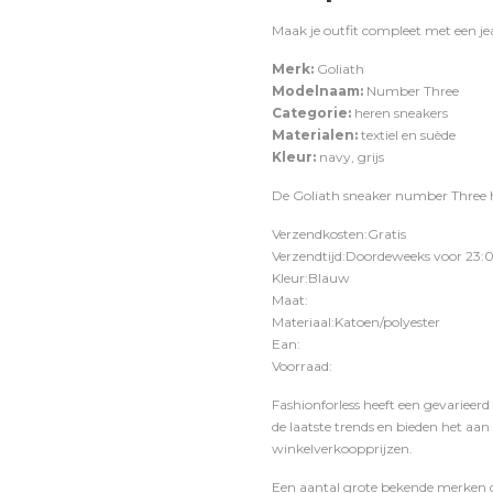
Maak je outfit compleet met een
je
Merk:
Goliath
Modelnaam:
Number Three
Categorie:
heren sneakers
Materialen:
textiel en suède
Kleur:
navy, grijs
De Goliath sneaker number Three he
Verzendkosten:Gratis
Verzendtijd:Doordeweeks voor 23:0
Kleur:Blauw
Maat:
Materiaal:Katoen/polyester
Ean:
Voorraad:
Fashionforless heeft een gevarieerd
de laatste trends en bieden het aan
winkelverkoopprijzen.
Een aantal grote bekende merken di