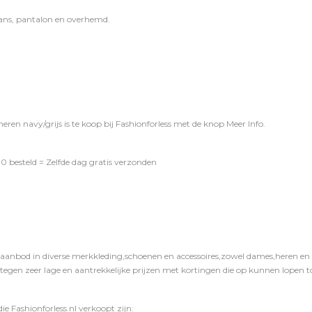
ans
,
pantalon
en
overhemd
.
ren navy/grijs is te koop bij
Fashionforless
met de knop
Meer Info
.
0 besteld = Zelfde dag gratis verzonden
 aanbod in diverse merkkleding,schoenen en accessoires,zowel dames,heren en ki
 tegen zeer lage en aantrekkelijke prijzen met kortingen die op kunnen lopen to
e Fashionforless.nl verkoopt zijn: