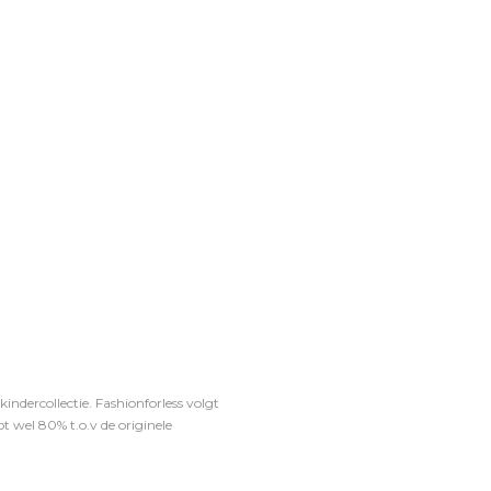
ndercollectie. Fashionforless volgt
t wel 80% t.o.v de originele