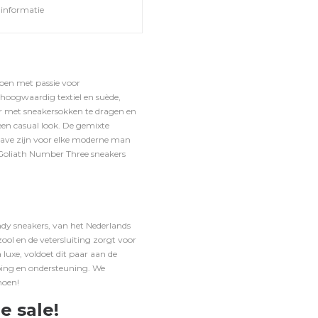
informatie
rpen met passie voor
hoogwaardig textiel en suède,
or met
sneakersokken
te dragen en
en casual look. De gemixte
have zijn voor elke moderne man
 Goliath Number Three sneakers
dy sneakers, van het Nederlands
ool en de vetersluiting zorgt voor
luxe, voldoet dit paar aan de
ing en ondersteuning. We
hoen!
e sale!