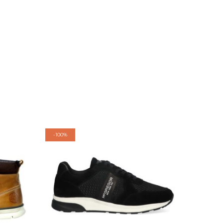
-
100%