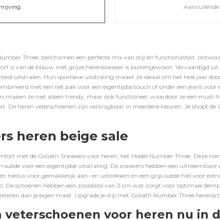
hrijving
Aanvullende 
umber Three, belichamen een perfecte mix van stijl en functionaliteit, ontwo
rt is van de blauw met grijze herensneaker is buitengewoon. Vervaardigd uit 
id uitstralen. Hun sportieve uitstraling maakt ze ideaal om het hele jaar do
bineerd met een net pak voor een eigentijdse touch of onder een jeans voor e
s maken ze niet alleen trendy, maar ook functioneel, waardoor ze een must-
ort. De heren veterschoenen zijn verkrijgbaar in
meerdere kleuren
. Je shopt de
rs heren beige sale
omfort met de Goliath Sneakers voor heren, het Model Number Three. Deze tren
n suède voor een eigentijdse uitstraling. De sneakers hebben een uitneembare z
hiellus voor gemakkelijk aan- en uittrekken en een grijs suède hiel voor extra 
 De schoenen hebben een zooldikte van 3 cm wat zorgt voor optimale demp
stellen dan je eigen maat. Upgrade je stijl met Goliath Number Three herensc
 veterschoenen voor heren nu in d