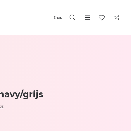
Shop
avy/grijs
JS