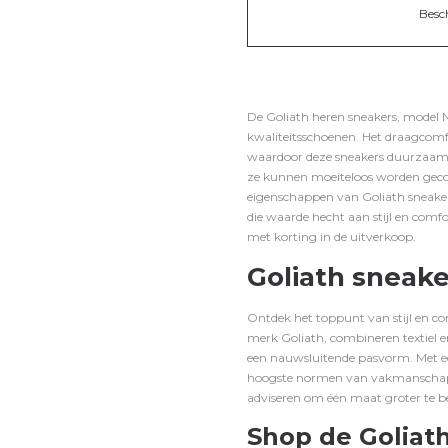
Besc
De Goliath heren sneakers, model N
kwaliteitsschoenen. Het draagcomfo
waardoor deze sneakers duurzaamhe
ze kunnen moeiteloos worden gecom
eigenschappen van Goliath sneaker
die waarde hecht aan stijl en comf
met korting in de uitverkoop.
Goliath sneake
Ontdek het toppunt van stijl en c
merk Goliath, combineren textiel e
een nauwsluitende pasvorm. Met een 
hoogste normen van vakmanschap.
adviseren om één maat groter te be
Shop de Goliath