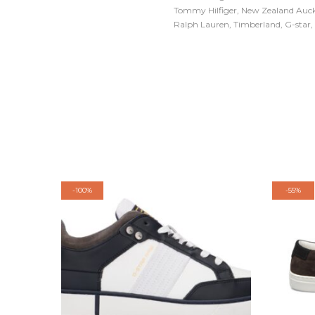
Tommy Hilfiger, New Zealand Auckl
Ralph Lauren, Timberland, G-star, D
-
100%
-
55%