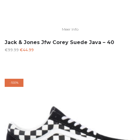
Meer Info
Jack & Jones Jfw Corey Suede Java – 40
Oorspronkelijke
Huidige
€
99.99
€
44.99
prijs
prijs
was:
is:
€99.99.
€44.99.
-
100%