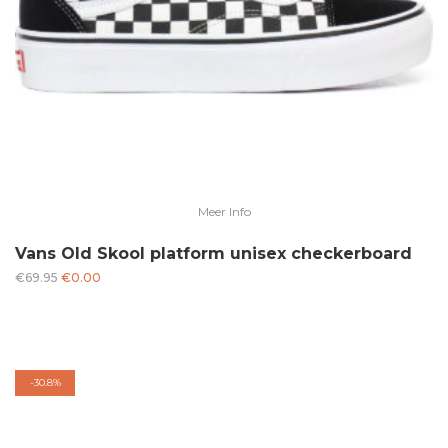
Meer Info
Vans Old Skool platform unisex checkerboard
Oorspronkelijke
Huidige
€
69.95
€
0.00
prijs
prijs
was:
is:
€69.95.
€0.00.
-
30.8%