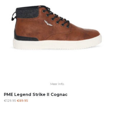
Meer Info
PME Legend Strike II Cognac
Oorspronkelijke
Huidige
€
129.95
€
89.95
prijs
prijs
was:
is: