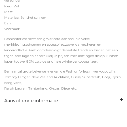
verzonden
Kleur:Wit
Maat:
Materiaal:Synthetisch leer
Ean:
Voorraad:
Fashionforless heeft een gevarieerd aanbod in diverse
merkkleding,schoenen en accessoires,zowel dames,heren en
kindercollectie. Fashionforless volgt de laatste trends en bieden het aan
tegen zeer lage en aantrekkelijke prijzen met kortingen die op kunnen
lopen tot wel 80% t.o.v de originele winkelverkoopprijzen.
Een aantal grote bekende merken die Fashionforless.nl verkoopt zijn:
Tommy Hilfiger, New Zealand Auckland, Guess, Supertrash, Boeji, Bjorn
Borg,Vans,
Ralph Lauren, Timberland, G-star, Diesel etc.
Aanvullende informatie