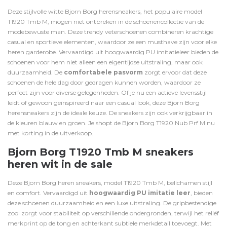
Deze stijlvolle witte Bjorn Borg herensneakers, het populaire model
T1920 Tmb M, mogen niet ontbreken in de schoenencollectie van de
modebewuste man. Deze trendy veterschoenen combineren krachtige
casual en sportieve elementen, waardoor ze een musthave zijn voor elke
heren garderobe. Vervaardigd uit hoogwaardig PU imitatieleer bieden de
schoenen voor hem niet alleen een eigentijdse uitstraling, maar ook
duurzaamheid. De
comfortabele pasvorm
zorgt ervoor dat deze
schoenen de hele dag door gedragen kunnen worden, waardoor ze
perfect zijn voor diverse gelegenheden. Of je nu een actieve levensstijl
leidt of gewoon geïnspireerd naar een casual look, deze Bjorn Borg
herensneakers zijn de ideale keuze. De sneakers zijn ook verkrijgbaar in
de kleuren
blauw
en
groen
. Je shopt de Bjorn Borg T1920 Nub Prf M nu
met korting in de uitverkoop.
Bjorn Borg T1920 Tmb M sneakers
heren wit in de sale
Deze Bjorn Borg heren sneakers, model T1920 Tmb M, belichamen stijl
en comfort. Vervaardigd uit
hoogwaardig PU imitatie leer
, bieden
deze schoenen duurzaamheid en een luxe uitstraling. De gripbestendige
zool zorgt voor stabiliteit op verschillende ondergronden, terwijl het reliëf
merkprint op de tong en achterkant subtiele merkdetail toevoegt. Met