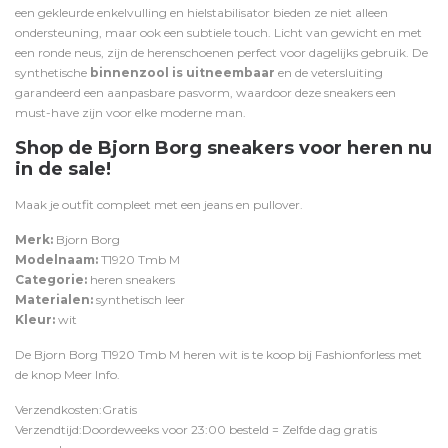
een gekleurde enkelvulling en hielstabilisator bieden ze niet alleen
ondersteuning, maar ook een subtiele touch. Licht van gewicht en met
een ronde neus, zijn de herenschoenen perfect voor dagelijks gebruik. De
synthetische
binnenzool is uitneembaar
en de vetersluiting
garandeerd een aanpasbare pasvorm, waardoor deze sneakers een
must-have zijn voor elke moderne man.
Shop de Bjorn Borg sneakers voor heren nu
in de sale!
Maak je outfit compleet met een
jeans
en
pullover
.
Merk:
Bjorn Borg
Modelnaam:
T1920 Tmb M
Categorie:
heren sneakers
Materialen:
synthetisch leer
Kleur:
wit
De Bjorn Borg T1920 Tmb M heren wit is te koop bij
Fashionforless
met
de knop
Meer Info
.
Verzendkosten:Gratis
Verzendtijd:Doordeweeks voor 23:00 besteld = Zelfde dag gratis