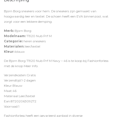
Bjorn Borg sneakers voor hem. De sneakers zijn gemaakt van
hoogwaardig leer en textiel. De schoen heeft een EVA binnenzool, wat
zorgt voor een lekkere demping.
Merk:
Bjorn Borg
Modelnaam:
T1920 Nub Prf M
Categorie:
heren sneakers
Materialen:
leer/textiel
Kleur:
blauw
De Bjorn Borg T1920 Nub Prf M Navy – 46 is te koop bij
Fashionforless
met de knop
Meer Info
.
Verzendkosten:Gratis
Verzendtijd:1-2 dagen
Kleur:Blauw
Maat:46
Materiaal:Leer/textiel
Ean:8720206309272
Voorraad:1
Fashionforless heeft een gevarieerd aanbod in diverse