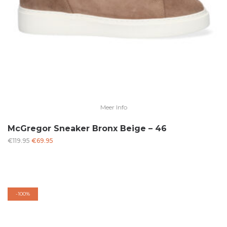
Meer Info
McGregor Sneaker Bronx Beige – 46
Oorspronkelijke
Huidige
€
119.95
€
69.95
prijs
prijs
was:
is:
€119.95.
€69.95.
-
100%