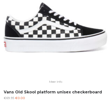
Meer Info
Vans Old Skool platform unisex checkerboard
Oorspronkelijke
Huidige
€
69.95
€
0.00
prijs
prijs
was:
is: