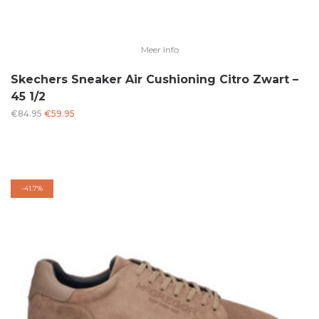
Meer Info
Skechers Sneaker Air Cushioning Citro Zwart –
45 1/2
Oorspronkelijke
Huidige
€
84.95
€
59.95
prijs
prijs
was:
is:
€84.95.
€59.95.
-
41.7%