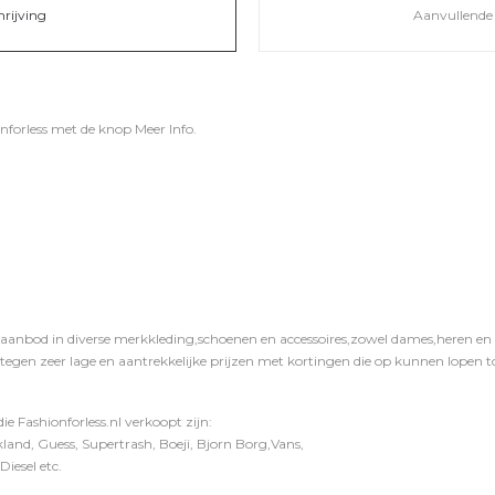
hrijving
Aanvullende 
nforless
met de knop
Meer Info
.
 aanbod in diverse merkkleding,schoenen en accessoires,zowel dames,heren en ki
 tegen zeer lage en aantrekkelijke prijzen met kortingen die op kunnen lopen to
e Fashionforless.nl verkoopt zijn:
and, Guess, Supertrash, Boeji, Bjorn Borg,Vans,
iesel etc.