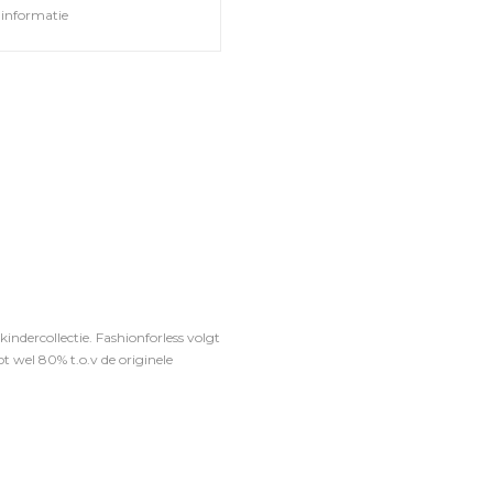
informatie
ndercollectie. Fashionforless volgt
t wel 80% t.o.v de originele