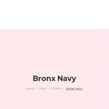
Bronx Navy
HOME
>
SHOP
>
HEREN
>
BRONX NAVY