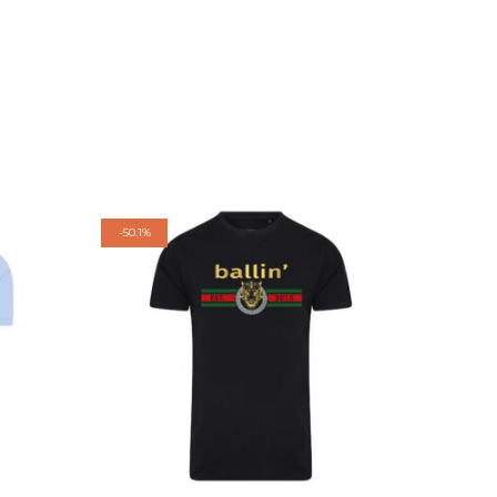
-
50.1%