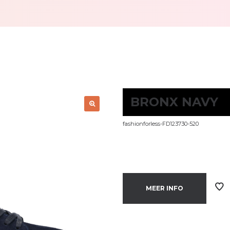
BRONX NAVY
fashionforless-FD123730-520
MEER INFO