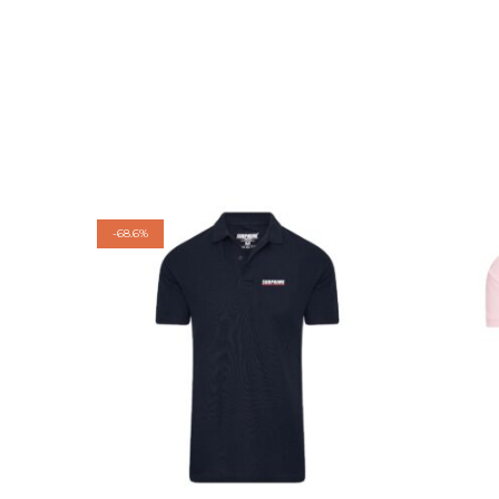
-
68.6%