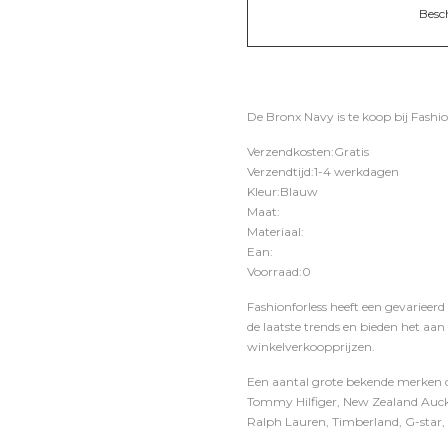
Besc
De Bronx Navy is te koop bij
Fashio
Verzendkosten:Gratis
Verzendtijd:1-4 werkdagen
Kleur:Blauw
Maat:
Materiaal:
Ean:
Voorraad:0
Fashionforless heeft een gevarieerd
de laatste trends en bieden het aan
winkelverkoopprijzen.
Een aantal grote bekende merken di
Tommy Hilfiger, New Zealand Auckl
Ralph Lauren, Timberland, G-star, D