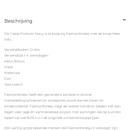
Beschrijving
De Cable Pullover Navy is te koop bij
Fashionforless
met de knop
Meer
Info
.
Verzendkosten:Gratis
Verzendtijd:1-4 werkdagen
Kleur:Blauw
Maat:
Materiaal:
Ean:
Voorraad:0
Fashionforless heeft een gevarieerd aanbod in diverse
merkkleding,schoenen en accessoires,zowel dames,heren en
kindercollectie. Fashionforless volgt de laatste trends en bieden het aan
tegen zeer lage en aantrekkelijke prijzen met kortingen die op kunnen
lopen tot wel 80% t.o.v de originele winkelverkoopprijzen.
Een aantal grote bekende merken die Fashionforless.nl verkoopt zijn: