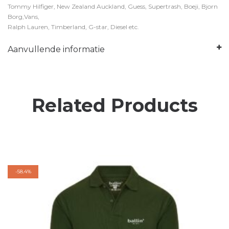
Tommy Hilfiger, New Zealand Auckland, Guess, Supertrash, Boeji, Bjorn
Borg,Vans,
Ralph Lauren, Timberland, G-star, Diesel etc.
Aanvullende informatie
Related Products
-
58.4%