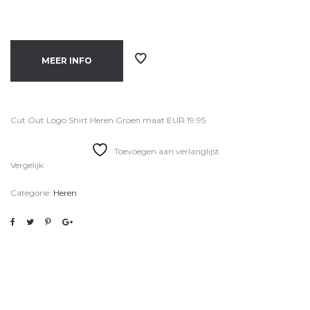
MEER INFO
Cut Out Logo Shirt Heren Groen maat EUR 19.95
Toevoegen aan verlanglijst
Vergelijk
Categorie:
Heren