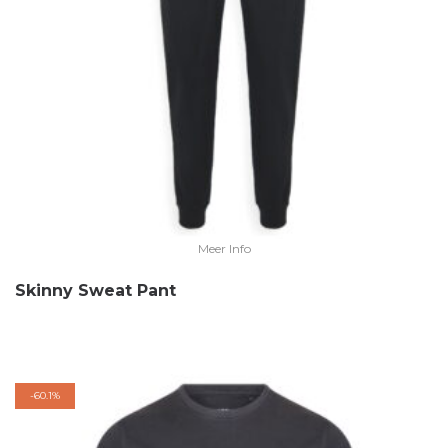
Meer Info
Skinny Sweat Pant
-
60.1%