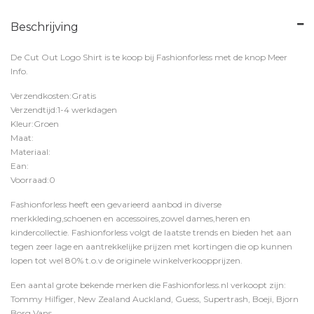
Beschrijving
De Cut Out Logo Shirt is te koop bij
Fashionforless
met de knop
Meer
Info
.
Verzendkosten:Gratis
Verzendtijd:1-4 werkdagen
Kleur:Groen
Maat:
Materiaal:
Ean:
Voorraad:0
Fashionforless heeft een gevarieerd aanbod in diverse
merkkleding,schoenen en accessoires,zowel dames,heren en
kindercollectie. Fashionforless volgt de laatste trends en bieden het aan
tegen zeer lage en aantrekkelijke prijzen met kortingen die op kunnen
lopen tot wel 80% t.o.v de originele winkelverkoopprijzen.
Een aantal grote bekende merken die Fashionforless.nl verkoopt zijn:
Tommy Hilfiger, New Zealand Auckland, Guess, Supertrash, Boeji, Bjorn
Borg,Vans,