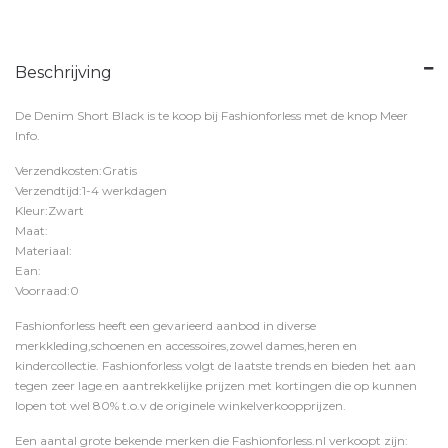
Beschrijving
De Denim Short Black is te koop bij
Fashionforless
met de knop
Meer
Info
.
Verzendkosten:Gratis
Verzendtijd:1-4 werkdagen
Kleur:Zwart
Maat:
Materiaal:
Ean:
Voorraad:0
Fashionforless heeft een gevarieerd aanbod in diverse
merkkleding,schoenen en accessoires,zowel dames,heren en
kindercollectie. Fashionforless volgt de laatste trends en bieden het aan
tegen zeer lage en aantrekkelijke prijzen met kortingen die op kunnen
lopen tot wel 80% t.o.v de originele winkelverkoopprijzen.
Een aantal grote bekende merken die Fashionforless.nl verkoopt zijn: