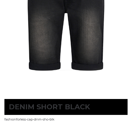
DENIM SHORT BLACK
fashionforless-cap-dnm-sho-blk