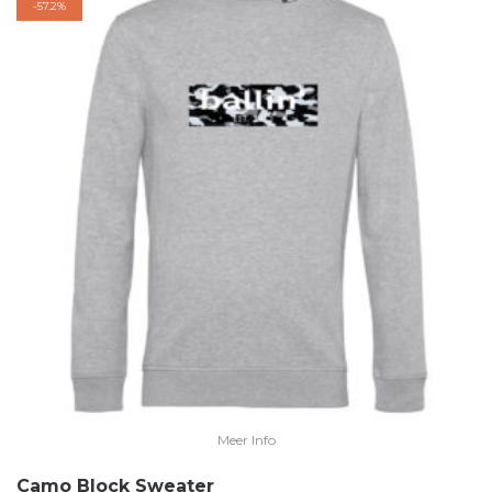
-
57.2%
Meer Info
Camo Block Sweater