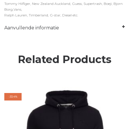
Tommy Hilfiger, New Zealand Auckland, Guess, Supertrash, Boeji, Bjorn
Borg,Vans,
Ralph Lauren, Timberland, G-star, Diesel etc.
Aanvullende informatie
Related Products
-
33.4%