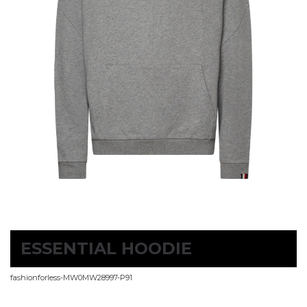
ESSENTIAL HOODIE
fashionforless-MW0MW28997-P91