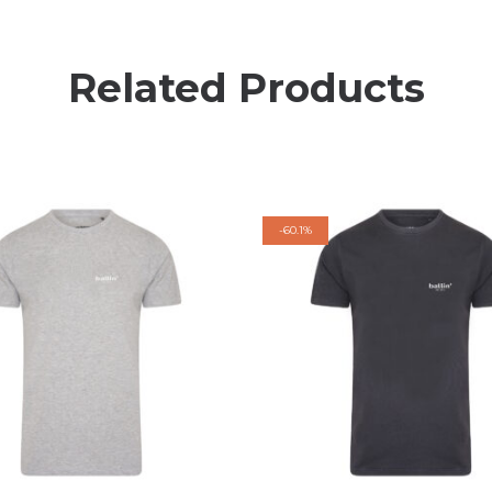
Related Products
-
60.1%