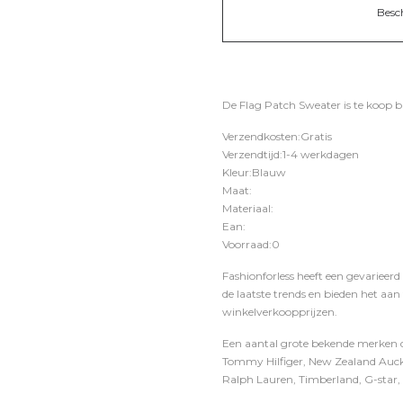
Besc
De Flag Patch Sweater is te koop b
Verzendkosten:Gratis
Verzendtijd:1-4 werkdagen
Kleur:Blauw
Maat:
Materiaal:
Ean:
Voorraad:0
Fashionforless heeft een gevarieerd
de laatste trends en bieden het aan
winkelverkoopprijzen.
Een aantal grote bekende merken di
Tommy Hilfiger, New Zealand Auckl
Ralph Lauren, Timberland, G-star, D