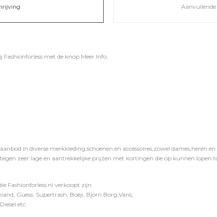
hrijving
Aanvullende 
ij
Fashionforless
met de knop
Meer Info
.
 aanbod in diverse merkkleding,schoenen en accessoires,zowel dames,heren en ki
 tegen zeer lage en aantrekkelijke prijzen met kortingen die op kunnen lopen to
e Fashionforless.nl verkoopt zijn:
and, Guess, Supertrash, Boeji, Bjorn Borg,Vans,
iesel etc.