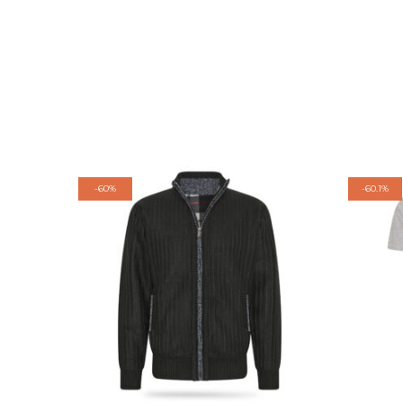
-
60%
-
60.1%