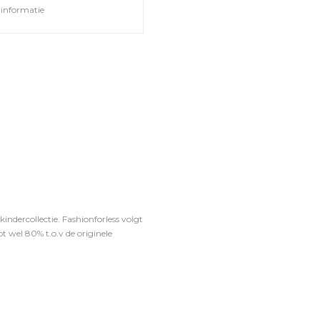
informatie
ndercollectie. Fashionforless volgt
t wel 80% t.o.v de originele