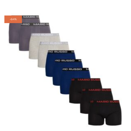
-
64%