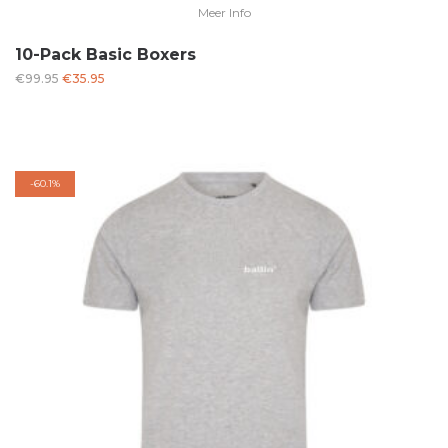
Meer Info
10-Pack Basic Boxers
Oorspronkelijke
Huidige
€
99.95
€
35.95
prijs
prijs
was:
is:
€99.95.
€35.95.
-
60.1%