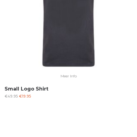
Meer Info
Small Logo Shirt
Oorspronkelijke
Huidige
€
49.95
€
19.95
prijs
prijs
was:
is:
€49.95.
€19.95.