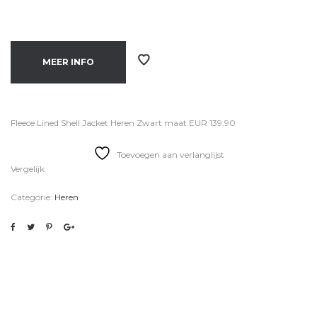
MEER INFO
Fleece Lined Shell Jacket Heren Zwart maat EUR 139.90
Toevoegen aan verlanglijst
Vergelijk
Categorie:
Heren