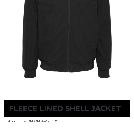
FLEECE LINED SHELL JACKET
fashionforless-DM0DM14452-BDS