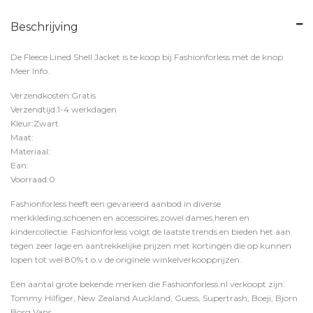
Beschrijving
De Fleece Lined Shell Jacket is te koop bij
Fashionforless
met de knop
Meer Info
.
Verzendkosten:Gratis
Verzendtijd:1-4 werkdagen
Kleur:Zwart
Maat:
Materiaal:
Ean:
Voorraad:0
Fashionforless heeft een gevarieerd aanbod in diverse
merkkleding,schoenen en accessoires,zowel dames,heren en
kindercollectie. Fashionforless volgt de laatste trends en bieden het aan
tegen zeer lage en aantrekkelijke prijzen met kortingen die op kunnen
lopen tot wel 80% t.o.v de originele winkelverkoopprijzen.
Een aantal grote bekende merken die Fashionforless.nl verkoopt zijn:
Tommy Hilfiger, New Zealand Auckland, Guess, Supertrash, Boeji, Bjorn
Borg,Vans,