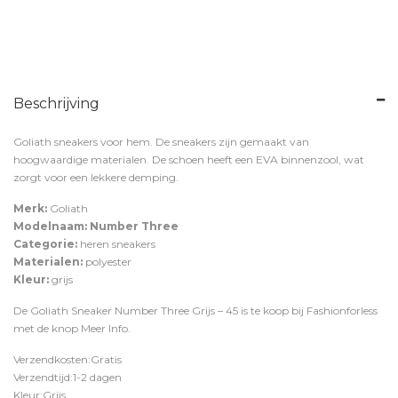
Beschrijving
Goliath sneakers voor hem. De sneakers zijn gemaakt van
hoogwaardige materialen. De schoen heeft een EVA binnenzool, wat
zorgt voor een lekkere demping.
Merk:
Goliath
Modelnaam: Number Three
Categorie:
heren sneakers
Materialen:
polyester
Kleur:
grijs
De Goliath Sneaker Number Three Grijs – 45 is te koop bij
Fashionforless
met de knop
Meer Info
.
Verzendkosten:Gratis
Verzendtijd:1-2 dagen
Kleur:Grijs