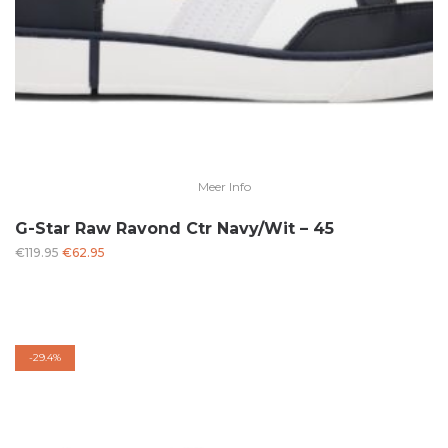
Meer Info
G-Star Raw Ravond Ctr Navy/Wit – 45
Oorspronkelijke
Huidige
€
119.95
€
62.95
prijs
prijs
was:
is:
€119.95.
€62.95.
-
29.4%