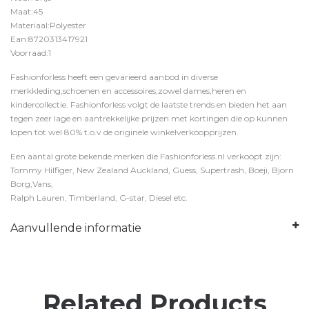
Maat:45
Materiaal:Polyester
Ean:8720313417921
Voorraad:1
Fashionforless heeft een gevarieerd aanbod in diverse
merkkleding,schoenen en accessoires,zowel dames,heren en
kindercollectie. Fashionforless volgt de laatste trends en bieden het aan
tegen zeer lage en aantrekkelijke prijzen met kortingen die op kunnen
lopen tot wel 80% t.o.v de originele winkelverkoopprijzen.
Een aantal grote bekende merken die Fashionforless.nl verkoopt zijn:
Tommy Hilfiger, New Zealand Auckland, Guess, Supertrash, Boeji, Bjorn
Borg,Vans,
Ralph Lauren, Timberland, G-star, Diesel etc.
Aanvullende informatie
Related Products