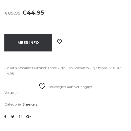
Oorspronkelijke
Huidige
€
44.95
€
89.95
prijs
prijs
was:
is:
€89.95.
€44.95.
MEER INFO
Goliath Sneaker Number Three Grijs – 45 Sneakers Grijs maat 45 EUR
44.95
Toevoegen aan verlanglijst
Vergelijk
Categorie:
Sneakers