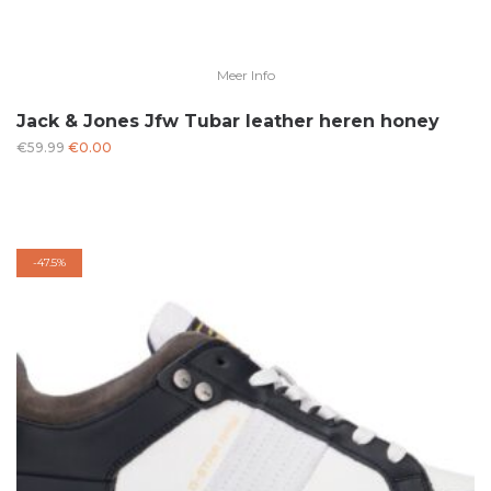
Meer Info
Jack & Jones Jfw Tubar leather heren honey
Oorspronkelijke
Huidige
€
59.99
€
0.00
prijs
prijs
was:
is:
€59.99.
€0.00.
-
47.5%