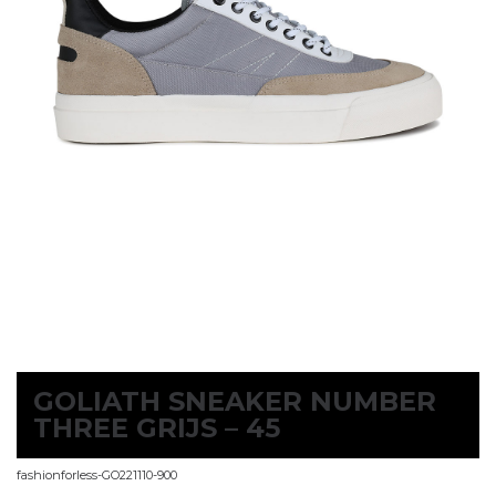
GOLIATH SNEAKER NUMBER
THREE GRIJS – 45
fashionforless-GO221110-900