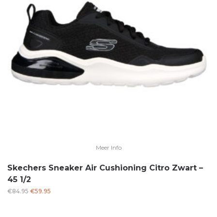
Meer Info
Skechers Sneaker Air Cushioning Citro Zwart –
45 1/2
Oorspronkelijke
Huidige
€
84.95
€
59.95
prijs
prijs
was:
is: