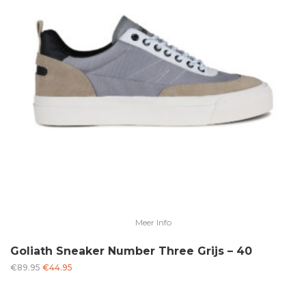
Meer Info
Goliath Sneaker Number Three Grijs – 40
Oorspronkelijke
Huidige
€
89.95
€
44.95
prijs
prijs
was:
is: