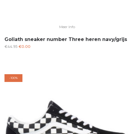
Meer Info
Goliath sneaker number Three heren navy/grijs
Oorspronkelijke
Huidige
€
44.95
€
0.00
prijs
prijs
was:
is:
€44.95.
€0.00.
-
100%