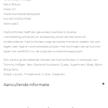
Kleur:Blauw
Maat:40
Materiaal:Katoen/polyester
Ean:8720313417563
Voorraad:3
Fashionforless heeft een gevarieerd aanbod in diverse
merkkleding,schoenen en accessoires,zowel dames,heren en
kindercollectie. Fashionforless volgt de laatste trends en bieden het aan
tegen zeer lage en aantrekkelijke prijzen met kortingen die op kunnen
lopen tot wel 80% t.o.v de originele winkelverkoopprijzen.
Een aantal grote bekende merken die Fashionforless.nl verkoopt zijn:
Tommy Hilfiger, New Zealand Auckland, Guess, Supertrash, Boeji, Bjorn
Borg,Vans,
Ralph Lauren, Timberland, G-star, Diesel etc.
Aanvullende informatie