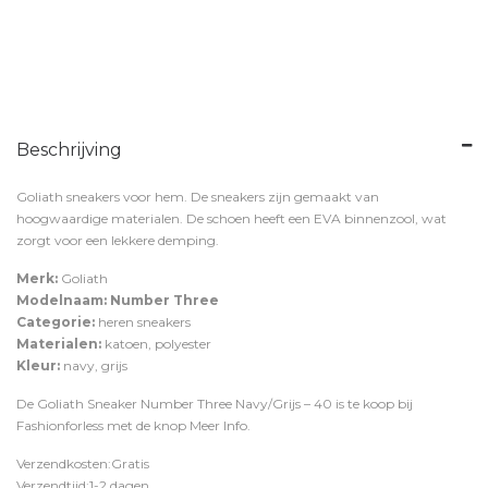
Beschrijving
Goliath sneakers voor hem. De sneakers zijn gemaakt van
hoogwaardige materialen. De schoen heeft een EVA binnenzool, wat
zorgt voor een lekkere demping.
Merk:
Goliath
Modelnaam: Number Three
Categorie:
heren sneakers
Materialen:
katoen, polyester
Kleur:
navy, grijs
De Goliath Sneaker Number Three Navy/Grijs – 40 is te koop bij
Fashionforless
met de knop
Meer Info
.
Verzendkosten:Gratis
Verzendtijd:1-2 dagen