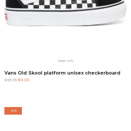
Meer Info
Vans Old Skool platform unisex checkerboard
Oorspronkelijke
Huidige
€
69.95
€
0.00
prijs
prijs
was:
is:
€69.95.
€0.00.
-
50%