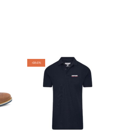
-
68.6%