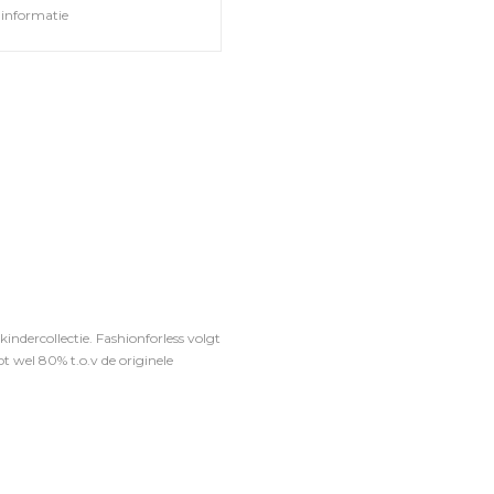
informatie
ndercollectie. Fashionforless volgt
t wel 80% t.o.v de originele