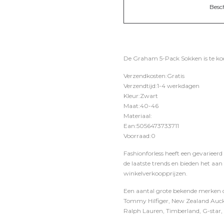
Besc
De Graham 5-Pack Sokken is te ko
Verzendkosten:Gratis
Verzendtijd:1-4 werkdagen
Kleur:Zwart
Maat:40-46
Materiaal:
Ean:5056473733711
Voorraad:0
Fashionforless heeft een gevarieerd
de laatste trends en bieden het aan
winkelverkoopprijzen.
Een aantal grote bekende merken di
Tommy Hilfiger, New Zealand Auckl
Ralph Lauren, Timberland, G-star, D