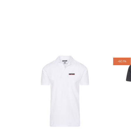
-
60.1%