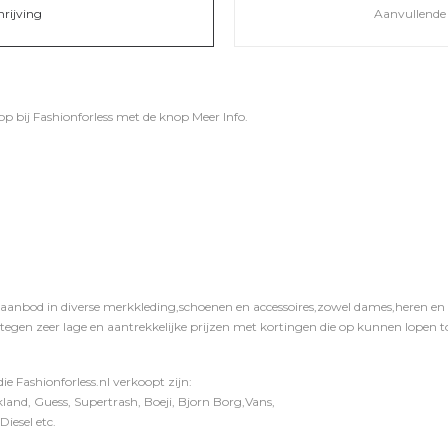
hrijving
Aanvullende 
op bij
Fashionforless
met de knop
Meer Info
.
 aanbod in diverse merkkleding,schoenen en accessoires,zowel dames,heren en ki
 tegen zeer lage en aantrekkelijke prijzen met kortingen die op kunnen lopen to
e Fashionforless.nl verkoopt zijn:
and, Guess, Supertrash, Boeji, Bjorn Borg,Vans,
iesel etc.