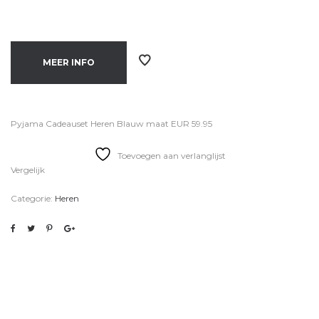
MEER INFO
Pyjama Cadeauset Heren Blauw maat EUR 59.95
Toevoegen aan verlanglijst
Vergelijk
Categorie:
Heren