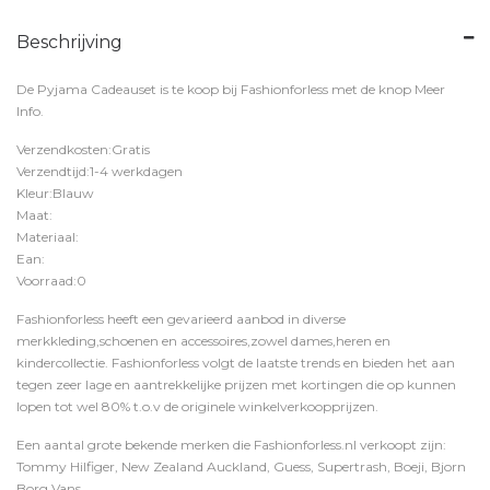
Beschrijving
De Pyjama Cadeauset is te koop bij
Fashionforless
met de knop
Meer
Info
.
Verzendkosten:Gratis
Verzendtijd:1-4 werkdagen
Kleur:Blauw
Maat:
Materiaal:
Ean:
Voorraad:0
Fashionforless heeft een gevarieerd aanbod in diverse
merkkleding,schoenen en accessoires,zowel dames,heren en
kindercollectie. Fashionforless volgt de laatste trends en bieden het aan
tegen zeer lage en aantrekkelijke prijzen met kortingen die op kunnen
lopen tot wel 80% t.o.v de originele winkelverkoopprijzen.
Een aantal grote bekende merken die Fashionforless.nl verkoopt zijn:
Tommy Hilfiger, New Zealand Auckland, Guess, Supertrash, Boeji, Bjorn
Borg,Vans,