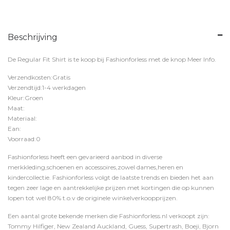
Beschrijving
De Regular Fit Shirt is te koop bij
Fashionforless
met de knop
Meer Info
.
Verzendkosten:Gratis
Verzendtijd:1-4 werkdagen
Kleur:Groen
Maat:
Materiaal:
Ean:
Voorraad:0
Fashionforless heeft een gevarieerd aanbod in diverse
merkkleding,schoenen en accessoires,zowel dames,heren en
kindercollectie. Fashionforless volgt de laatste trends en bieden het aan
tegen zeer lage en aantrekkelijke prijzen met kortingen die op kunnen
lopen tot wel 80% t.o.v de originele winkelverkoopprijzen.
Een aantal grote bekende merken die Fashionforless.nl verkoopt zijn:
Tommy Hilfiger, New Zealand Auckland, Guess, Supertrash, Boeji, Bjorn