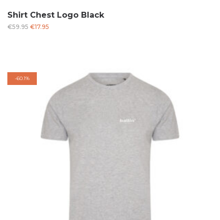
Shirt Chest Logo Black
Oorspronkelijke
Huidige
€
59.95
€
17.95
prijs
prijs
was:
is:
€59.95.
€17.95.
-
60.1%