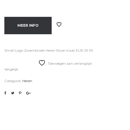
MEER INFO
Small Logo Zwembroek Heren Roze maat EUR 29.95
Toevoegen aan verlanglijst
Vergelijk
Categorie:
Heren