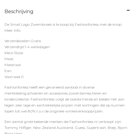
Beschrijving
De Small Logo Zwembroek is te koop bij
Fashionforless
met de knop
Meer Info
.
Verzendkosten:Gratis
Verzendtijd:1-4 werkdagen
Kleur:Roze
Maat:
Materiaal:
Ean:
Voorraad:0
Fashionforless heeft een gevarieerd aanbod in diverse
merkkleding,schoenen en accessoires,zowel dames,heren en
kindercollectie. Fashionforless volgt de laatste trends en bieden het aan
tegen zeer lage en aantrekkelijke prijzen met kortingen die op kunnen
lopen tot wel 80% t.o.v de originele winkelverkoopprijzen.
Een aantal grote bekende merken die Fashionforless.nl verkoopt zijn:
Tommy Hilfiger, New Zealand Auckland, Guess, Supertrash, Boeji, Bjorn
Borg,Vans,