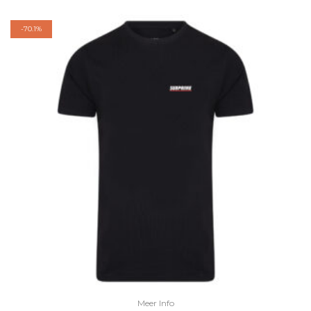
-
70.1%
Meer Info