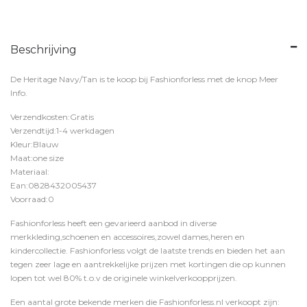
Beschrijving
De Heritage Navy/Tan is te koop bij
Fashionforless
met de knop
Meer
Info
.
Verzendkosten:Gratis
Verzendtijd:1-4 werkdagen
Kleur:Blauw
Maat:one size
Materiaal:
Ean:0828432005437
Voorraad:0
Fashionforless heeft een gevarieerd aanbod in diverse
merkkleding,schoenen en accessoires,zowel dames,heren en
kindercollectie. Fashionforless volgt de laatste trends en bieden het aan
tegen zeer lage en aantrekkelijke prijzen met kortingen die op kunnen
lopen tot wel 80% t.o.v de originele winkelverkoopprijzen.
Een aantal grote bekende merken die Fashionforless.nl verkoopt zijn: