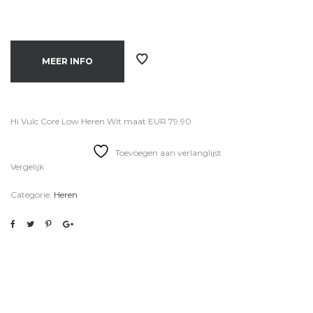
MEER INFO
Hi Vulc Core Low Heren Wit maat EUR 79.90
Toevoegen aan verlanglijst
Vergelijk
Categorie:
Heren