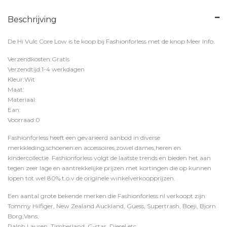
Beschrijving
De Hi Vulc Core Low is te koop bij
Fashionforless
met de knop
Meer Info
.
Verzendkosten:Gratis
Verzendtijd:1-4 werkdagen
Kleur:Wit
Maat:
Materiaal:
Ean:
Voorraad:0
Fashionforless heeft een gevarieerd aanbod in diverse
merkkleding,schoenen en accessoires,zowel dames,heren en
kindercollectie. Fashionforless volgt de laatste trends en bieden het aan
tegen zeer lage en aantrekkelijke prijzen met kortingen die op kunnen
lopen tot wel 80% t.o.v de originele winkelverkoopprijzen.
Een aantal grote bekende merken die Fashionforless.nl verkoopt zijn:
Tommy Hilfiger, New Zealand Auckland, Guess, Supertrash, Boeji, Bjorn
Borg,Vans,
Ralph Lauren, Timberland, G-star, Diesel etc.