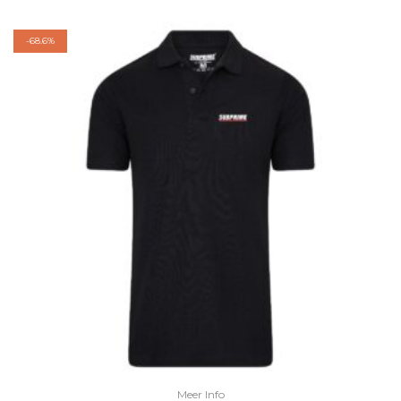
-
68.6%
Meer Info