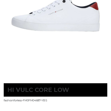
HI VULC CORE LOW
fashionforless-FM0FM04687-YBS