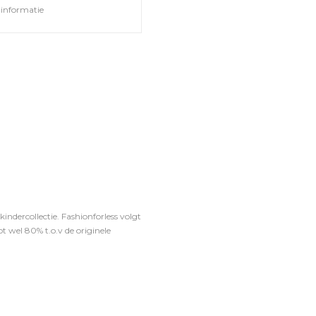
informatie
ndercollectie. Fashionforless volgt
t wel 80% t.o.v de originele