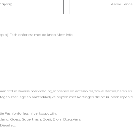
hrijving
Aanvullende 
op bij
Fashionforless
met de knop
Meer Info
.
 aanbod in diverse merkkleding,schoenen en accessoires,zowel dames,heren en ki
 tegen zeer lage en aantrekkelijke prijzen met kortingen die op kunnen lopen to
e Fashionforless.nl verkoopt zijn:
and, Guess, Supertrash, Boeji, Bjorn Borg,Vans,
iesel etc.