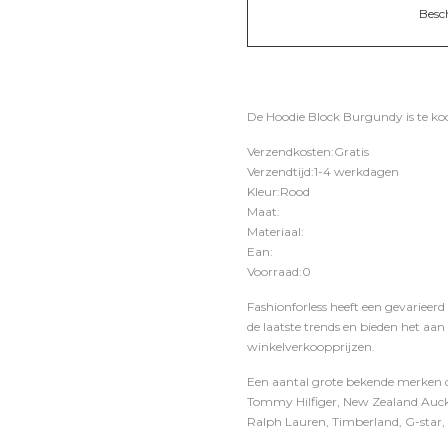
Besc
De Hoodie Block Burgundy is te ko
Verzendkosten:Gratis
Verzendtijd:1-4 werkdagen
Kleur:Rood
Maat:
Materiaal:
Ean:
Voorraad:0
Fashionforless heeft een gevarieerd
de laatste trends en bieden het aan
winkelverkoopprijzen.
Een aantal grote bekende merken di
Tommy Hilfiger, New Zealand Auckl
Ralph Lauren, Timberland, G-star, D