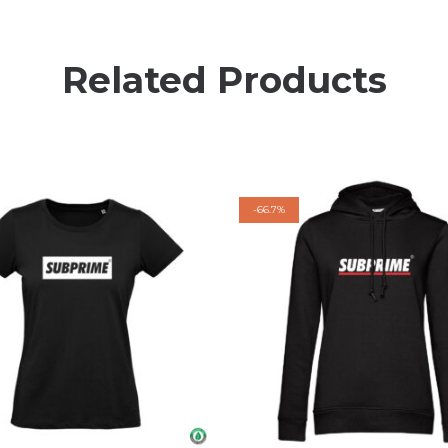
Related Products
-
66.7%