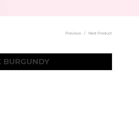
Previous
/
Next Product
K BURGUNDY