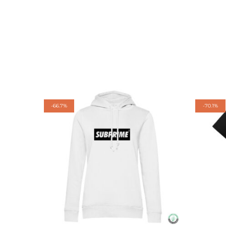
-
66.7%
-
70.1%