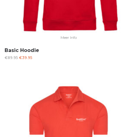
Meer Info
Basic Hoodie
Oorspronkelijke
Huidige
€
89.95
€
39.95
prijs
prijs
was:
is:
€89.95.
€39.95.