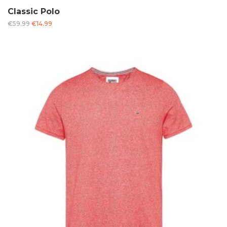
Classic Polo
Oorspronkelijke
Huidige
€
59.99
€
14.99
prijs
prijs
was:
is:
€59.99.
€14.99.