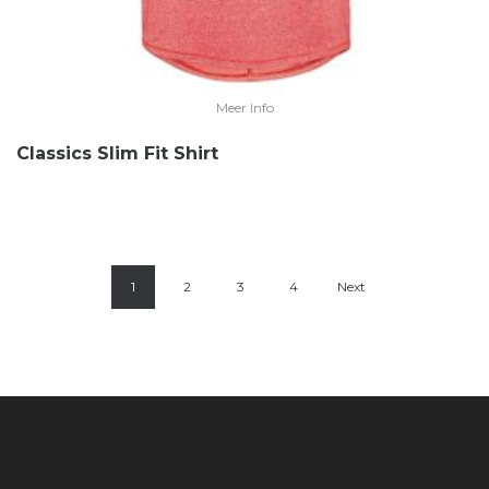
Meer Info
Classics Slim Fit Shirt
1
2
3
4
Next