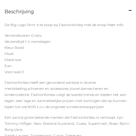
Beschrijving
De Big Logo Shirt is te koop bij
Fashionforless
met de knop
Meer Info
.
Verzendkosten:Gratis
Verzendtijd:1-4 werkdagen
Kleur:Rood
Maat:
Materiaal:
Ean:
Voorraad:0
Fashionforless heeft een gevarieerd aanbod in diverse
merkkleding,schoenen en accessoires,zowel dames,heren en
kindercollectie. Fashionforless volgt de laatste trends en bieden het aan
tegen zeer lage en aantrekkelijke prijzen met kortingen die op kunnen
lopen tot wel 80% t.o.v de originele winkelverkoopprijzen.
Een aantal grote bekende merken die Fashionforless.nl verkoopt zijn:
Tommy Hilfiger, New Zealand Auckland, Guess, Supertrash, Boeji, Bjorn
Borg,Vans,
Ralph Lauren, Timberland, G-star, Diesel etc.