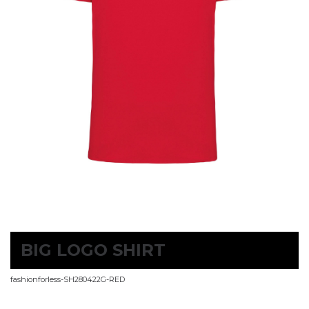
BIG LOGO SHIRT
fashionforless-SH280422G-RED