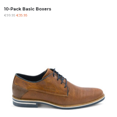
10-Pack Basic Boxers
Oorspronkelijke
Huidige
€
99.95
€
35.95
prijs
prijs
was:
is:
€99.95.
€35.95.