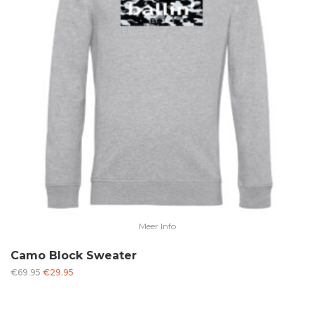
Meer Info
Camo Block Sweater
Oorspronkelijke
Huidige
€
69.95
€
29.95
prijs
prijs
was:
is: