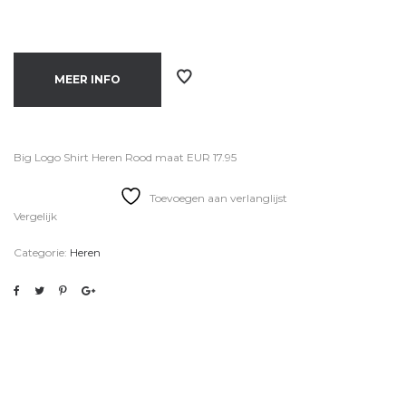
MEER INFO
Big Logo Shirt Heren Rood maat EUR 17.95
Toevoegen aan verlanglijst
Vergelijk
Categorie:
Heren