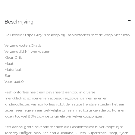
Beschrijving
De Hoodie Stripe Grey is te koop bij
Fashionforless
met de knop
Meer Info
.
Verzendkosten:Gratis
Verzendtijd:1-4 werkdagen
Kleur:Grijs
Maat:
Materiaal:
Ean:
Voorraad:0
Fashionforless heeft een gevarieerd aanbod in diverse
merkkleding,schoenen en accessoires,zowel dames,heren en
kindercollectie. Fashionforless volgt de laatste trends en bieden het aan
tegen zeer lage en aantrekkelijke prijzen met kortingen die op kunnen
lopen tot wel 80% t.o.v de originele winkelverkoopprijzen.
Een aantal grote bekende merken die Fashionforless.nl verkoopt zijn:
Tommy Hilfiger, New Zealand Auckland, Guess, Supertrash, Boeji, Bjorn