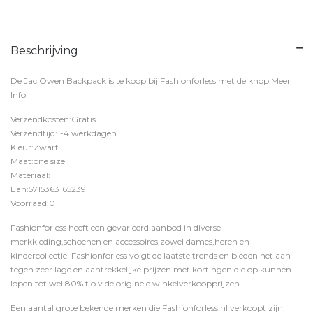
Beschrijving
De Jac Owen Backpack is te koop bij
Fashionforless
met de knop
Meer
Info
.
Verzendkosten:Gratis
Verzendtijd:1-4 werkdagen
Kleur:Zwart
Maat:one size
Materiaal:
Ean:5715363165239
Voorraad:0
Fashionforless heeft een gevarieerd aanbod in diverse
merkkleding,schoenen en accessoires,zowel dames,heren en
kindercollectie. Fashionforless volgt de laatste trends en bieden het aan
tegen zeer lage en aantrekkelijke prijzen met kortingen die op kunnen
lopen tot wel 80% t.o.v de originele winkelverkoopprijzen.
Een aantal grote bekende merken die Fashionforless.nl verkoopt zijn: