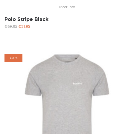
Meer Info
Polo Stripe Black
Oorspronkelijke
Huidige
€
69.95
€
21.95
prijs
prijs
was:
is:
€69.95.
€21.95.
-
60.1%