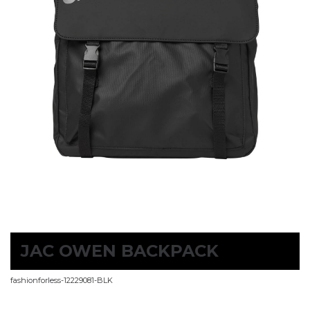
JAC OWEN BACKPACK
fashionforless-12229081-BLK