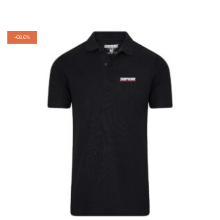
-
68.6%