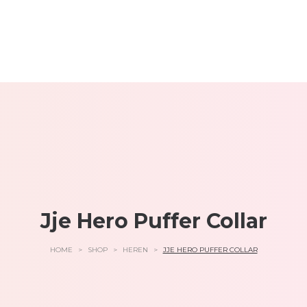
Jje Hero Puffer Collar
HOME
>
SHOP
>
HEREN
>
JJE HERO PUFFER COLLAR