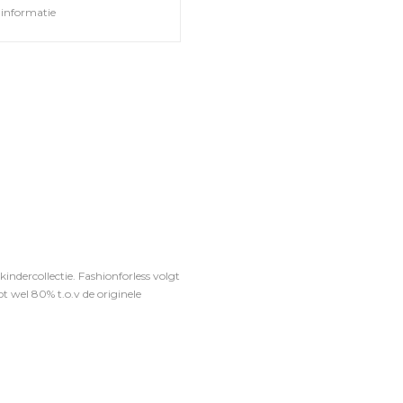
informatie
ndercollectie. Fashionforless volgt
t wel 80% t.o.v de originele