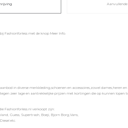
hrijving
Aanvullende 
bij
Fashionforless
met de knop
Meer Info
.
 aanbod in diverse merkkleding,schoenen en accessoires,zowel dames,heren en ki
 tegen zeer lage en aantrekkelijke prijzen met kortingen die op kunnen lopen to
e Fashionforless.nl verkoopt zijn:
and, Guess, Supertrash, Boeji, Bjorn Borg,Vans,
iesel etc.