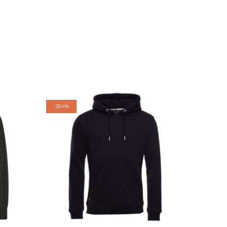
-
33.4%