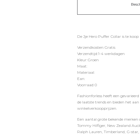
Besc
De Jje Hero Puffer Collar is te koop 
Verzendkosten:Gratis
Verzendtijd:1-4 werkdagen
Kleur:Groen
Maat:
Materiaal:
Ean:
Voorraad:0
Fashionforless heeft een gevarieerd
de laatste trends en bieden het aan
winkelverkoopprijzen.
Een aantal grote bekende merken di
Tommy Hilfiger, New Zealand Auckl
Ralph Lauren, Timberland, G-star, D