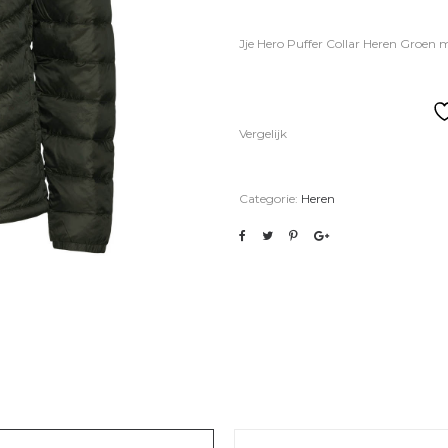
Jje Hero Puffer Collar Heren Groen
Vergelijk
Categorie:
Heren