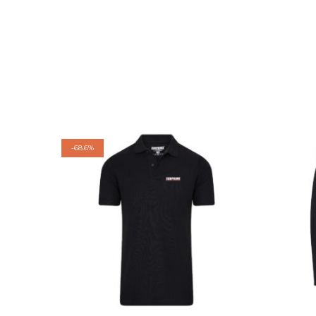
-
68.6%