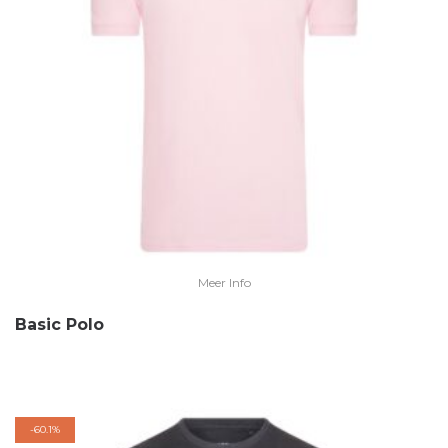
Meer Info
Basic Polo
-
60.1%