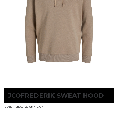
JCOFREDERIK SWEAT HOOD
fashionforless-12219814-DUN