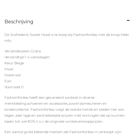
Beschrijving
De Jcofrederik Sweat Hood is te koop bij
Fashionforless
met de knop
Meer
Info
.
Verzendkosten:Gratis
Verzendtijd:1-4 werkdagen
Kleur:Beige
Maat:
Materiaal:
Ean:
Voorraad:0
Fashionforless heeft een gevarieerd aanbod in diverse
merkkleding,schoenen en accessoires,zowel dames,heren en
kindercollectie. Fashionforless volgt de laatste trends en bieden het aan
tegen zeer lage en aantrekkelijke prijzen met kortingen die op kunnen
lopen tot wel 80% t.o.v de originele winkelverkoopprijzen.
Een aantal grote bekende merken die Fashionforless.nl verkoopt zijn: