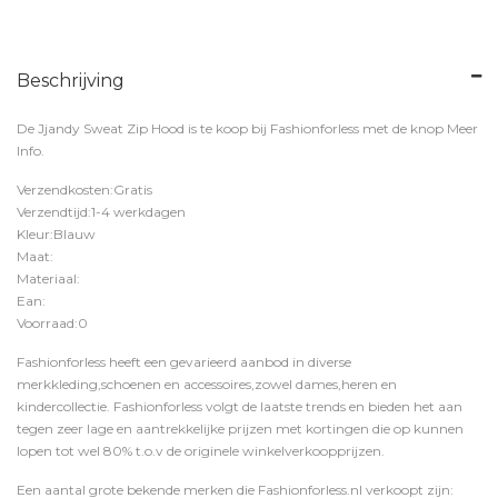
Beschrijving
De Jjandy Sweat Zip Hood is te koop bij
Fashionforless
met de knop
Meer
Info
.
Verzendkosten:Gratis
Verzendtijd:1-4 werkdagen
Kleur:Blauw
Maat:
Materiaal:
Ean:
Voorraad:0
Fashionforless heeft een gevarieerd aanbod in diverse
merkkleding,schoenen en accessoires,zowel dames,heren en
kindercollectie. Fashionforless volgt de laatste trends en bieden het aan
tegen zeer lage en aantrekkelijke prijzen met kortingen die op kunnen
lopen tot wel 80% t.o.v de originele winkelverkoopprijzen.
Een aantal grote bekende merken die Fashionforless.nl verkoopt zijn: