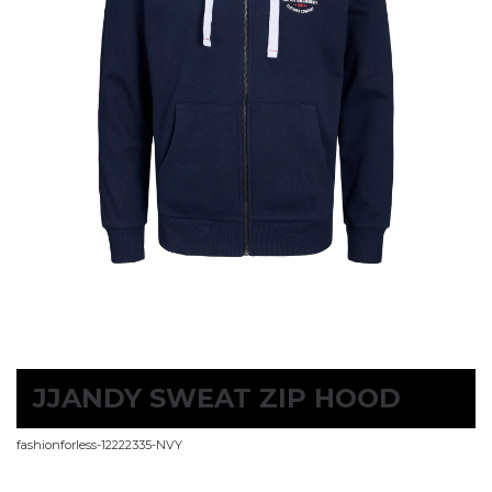
JJANDY SWEAT ZIP HOOD
fashionforless-12222335-NVY