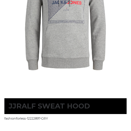
JJRALF SWEAT HOOD
fashionforless-12222897-GRY