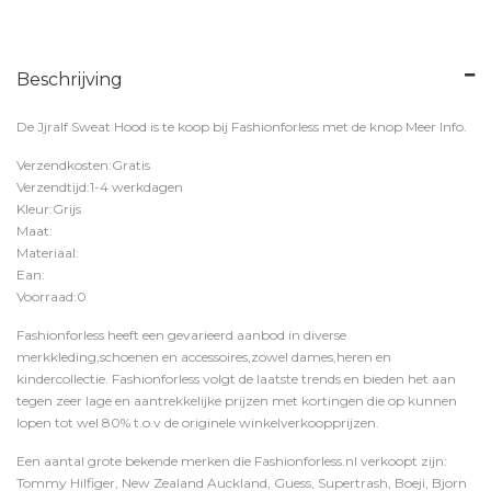
Beschrijving
De Jjralf Sweat Hood is te koop bij
Fashionforless
met de knop
Meer Info
.
Verzendkosten:Gratis
Verzendtijd:1-4 werkdagen
Kleur:Grijs
Maat:
Materiaal:
Ean:
Voorraad:0
Fashionforless heeft een gevarieerd aanbod in diverse
merkkleding,schoenen en accessoires,zowel dames,heren en
kindercollectie. Fashionforless volgt de laatste trends en bieden het aan
tegen zeer lage en aantrekkelijke prijzen met kortingen die op kunnen
lopen tot wel 80% t.o.v de originele winkelverkoopprijzen.
Een aantal grote bekende merken die Fashionforless.nl verkoopt zijn:
Tommy Hilfiger, New Zealand Auckland, Guess, Supertrash, Boeji, Bjorn