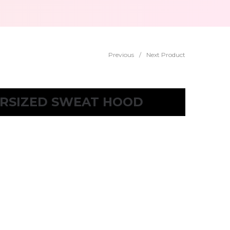
Previous
/
Next Product
ERSIZED SWEAT HOOD