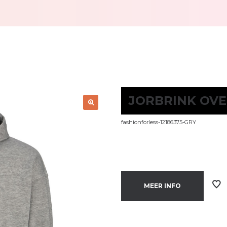
JORBRINK OV
fashionforless-12186375-GRY
MEER INFO