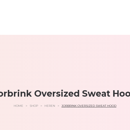
orbrink Oversized Sweat Ho
HOME
>
SHOP
>
HEREN
>
JORBRINK OVERSIZED SWEAT HOOD