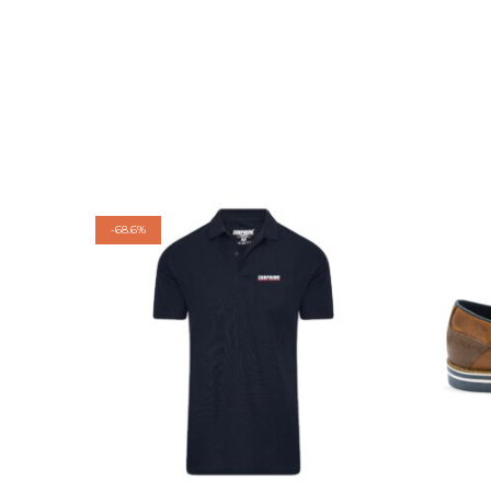
-
68.6%