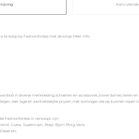
hrijving
Aanvullende 
s te koop bij
Fashionforless
met de knop
Meer Info
.
 aanbod in diverse merkkleding,schoenen en accessoires,zowel dames,heren en ki
 tegen zeer lage en aantrekkelijke prijzen met kortingen die op kunnen lopen to
e Fashionforless.nl verkoopt zijn:
and, Guess, Supertrash, Boeji, Bjorn Borg,Vans,
iesel etc.