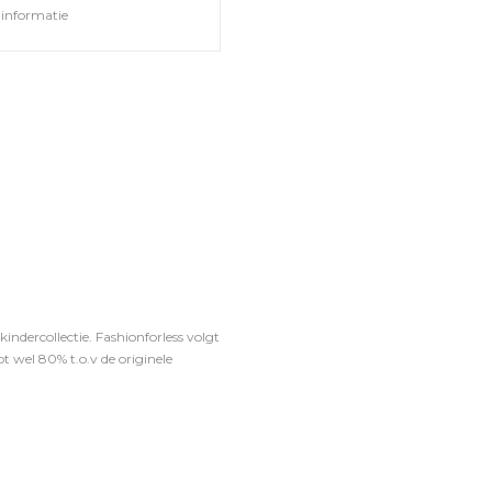
informatie
ndercollectie. Fashionforless volgt
t wel 80% t.o.v de originele