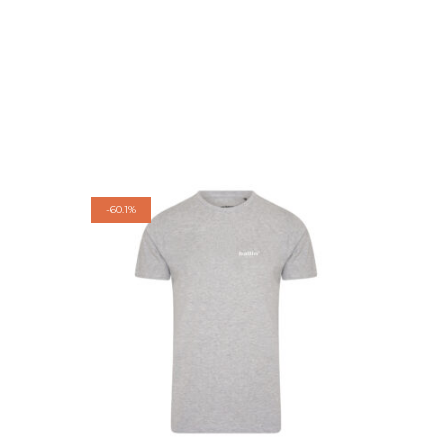
-
60.1%