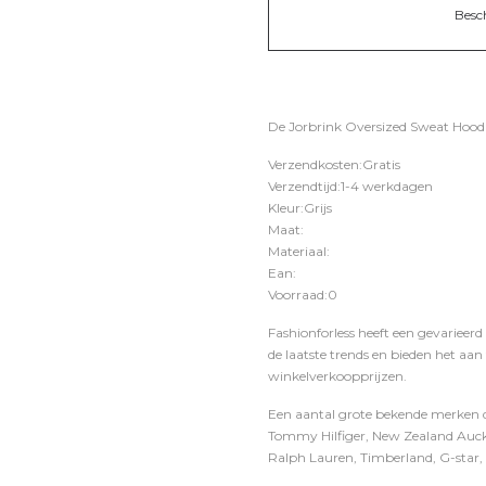
Besc
De Jorbrink Oversized Sweat Hood i
Verzendkosten:Gratis
Verzendtijd:1-4 werkdagen
Kleur:Grijs
Maat:
Materiaal:
Ean:
Voorraad:0
Fashionforless heeft een gevarieerd
de laatste trends en bieden het aan
winkelverkoopprijzen.
Een aantal grote bekende merken di
Tommy Hilfiger, New Zealand Auckl
Ralph Lauren, Timberland, G-star, D