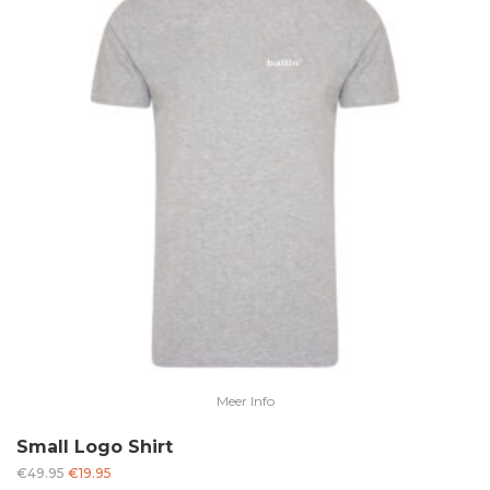
Meer Info
Small Logo Shirt
Oorspronkelijke
Huidige
€
49.95
€
19.95