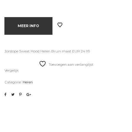
MEER INFO
Jorslope Sweat Hood Heren Bruin maat EUR 24.99
Toevoegen aan verlanglijst
Vergelijk
Categorie:
Heren