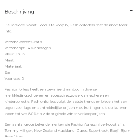
Beschrijving
De Jorslope Sweat Hood is te koop bij
Fashionforless
met de knop
Meer
Info
.
Verzendkosten:Gratis
Verzendtijd:1-4 werkdagen
Kleur:Bruin
Maat:
Materiaal:
Ean:
Voorraad:0
Fashionforless heeft een gevarieerd aanbod in diverse
merkkleding,schoenen en accessoires,zowel dames,heren en
kindercollectie. Fashionforless volgt de laatste trends en bieden het aan
tegen zeer lage en aantrekkelijke prijzen met kortingen die op kunnen
lopen tot wel 80% t.o.v de originele winkelverkoopprijzen.
Een aantal grote bekende merken die Fashionforless.nl verkoopt zijn:
Tommy Hilfiger, New Zealand Auckland, Guess, Supertrash, Boeji, Bjorn
Borg,Vans,