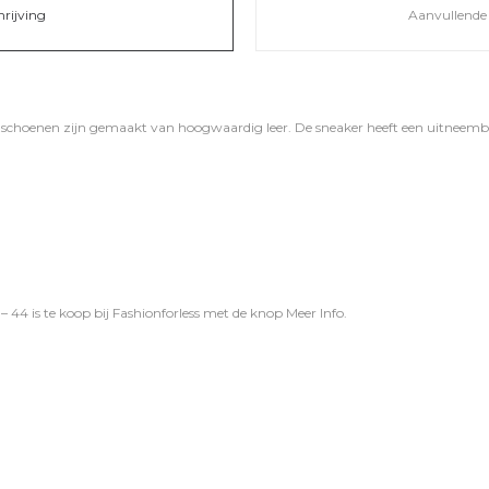
hrijving
Aanvullende 
 schoenen zijn gemaakt van hoogwaardig leer. De sneaker heeft een uitneem
 44 is te koop bij
Fashionforless
met de knop
Meer Info
.