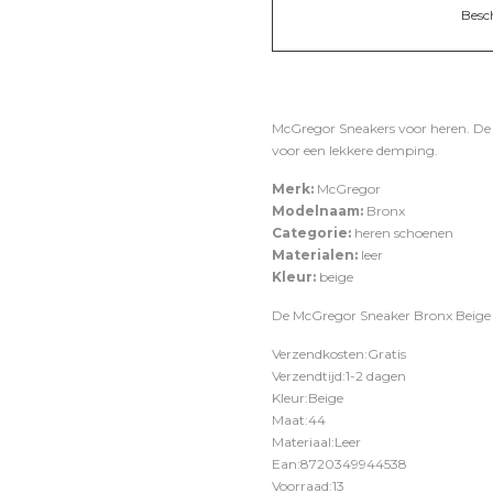
Besc
McGregor Sneakers voor heren. De
voor een lekkere demping.
Merk:
McGregor
Modelnaam:
Bronx
Categorie:
heren schoenen
Materialen:
leer
Kleur:
beige
De McGregor Sneaker Bronx Beige –
Verzendkosten:Gratis
Verzendtijd:1-2 dagen
Kleur:Beige
Maat:44
Materiaal:Leer
Ean:8720349944538
Voorraad:13