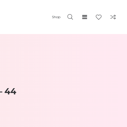
Shop
– 44