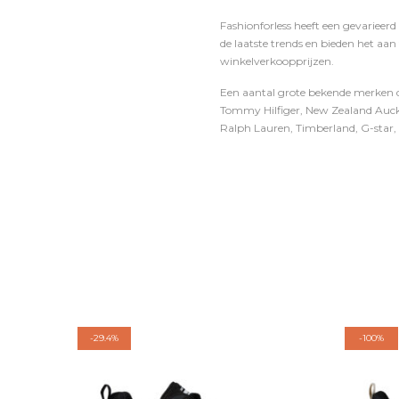
Fashionforless heeft een gevarieerd
de laatste trends en bieden het aan
winkelverkoopprijzen.
Een aantal grote bekende merken di
Tommy Hilfiger, New Zealand Auckl
Ralph Lauren, Timberland, G-star, D
-
29.4%
-
100%