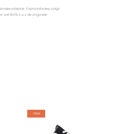
ndercollectie. Fashionforless volgt
t wel 80% t.o.v de originele
-
100%