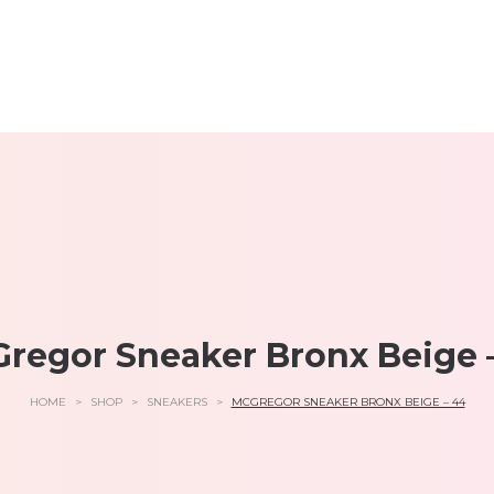
regor Sneaker Bronx Beige 
HOME
>
SHOP
>
SNEAKERS
>
MCGREGOR SNEAKER BRONX BEIGE – 44