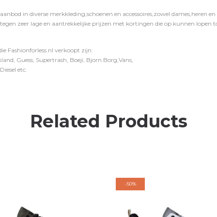
 aanbod in diverse merkkleding,schoenen en accessoires,zowel dames,heren en ki
 tegen zeer lage en aantrekkelijke prijzen met kortingen die op kunnen lopen to
e Fashionforless.nl verkoopt zijn:
and, Guess, Supertrash, Boeji, Bjorn Borg,Vans,
iesel etc.
Related Products
-
50%