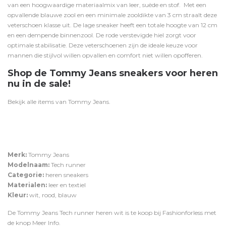
van een
hoogwaardige materiaalmix van leer, suède en stof.
Met een
opvallende blauwe zool en een minimale zooldikte van 3 cm straalt deze
veterschoen klasse uit
.
De lage sneaker heeft een totale hoogte van 12 cm
en een dempende binnenzool. De rode verstevigde hiel zorgt voor
optimale stabilisatie.
Deze veterschoenen zijn de ideale keuze voor
mannen die stijlvol willen opvallen en comfort niet willen opofferen.
Shop de Tommy Jeans sneakers voor heren
nu in de sale!
Bekijk alle items van
Tommy Jeans
.
Merk:
Tommy Jeans
Modelnaam:
Tech runner
Categorie:
heren sneakers
Materialen:
leer en textiel
Kleur:
wit, rood, blauw
De Tommy Jeans Tech runner heren wit is te koop bij
Fashionforless
met
de knop
Meer Info
.