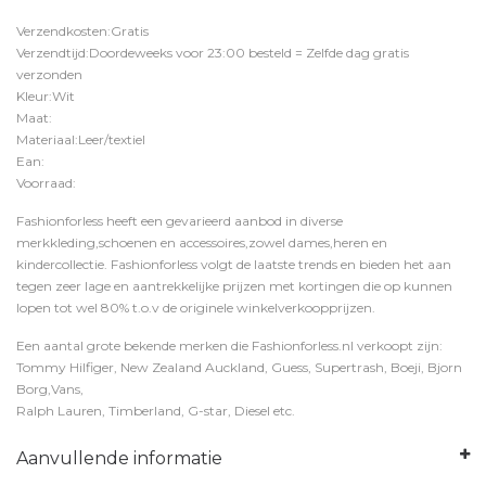
Verzendkosten:Gratis
Verzendtijd:Doordeweeks voor 23:00 besteld = Zelfde dag gratis
verzonden
Kleur:Wit
Maat:
Materiaal:Leer/textiel
Ean:
Voorraad:
Fashionforless heeft een gevarieerd aanbod in diverse
merkkleding,schoenen en accessoires,zowel dames,heren en
kindercollectie. Fashionforless volgt de laatste trends en bieden het aan
tegen zeer lage en aantrekkelijke prijzen met kortingen die op kunnen
lopen tot wel 80% t.o.v de originele winkelverkoopprijzen.
Een aantal grote bekende merken die Fashionforless.nl verkoopt zijn:
Tommy Hilfiger, New Zealand Auckland, Guess, Supertrash, Boeji, Bjorn
Borg,Vans,
Ralph Lauren, Timberland, G-star, Diesel etc.
Aanvullende informatie