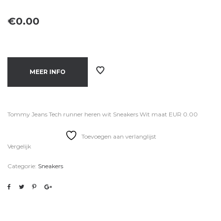
€
0.00
MEER INFO
Tommy Jeans Tech runner heren wit Sneakers Wit maat EUR 0.00
Toevoegen aan verlanglijst
Vergelijk
Categorie:
Sneakers