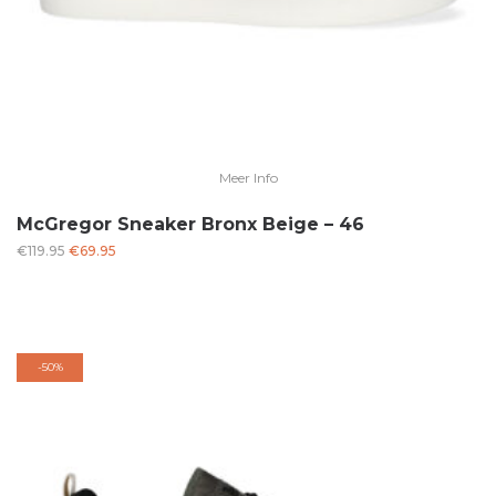
Meer Info
McGregor Sneaker Bronx Beige – 46
Oorspronkelijke
Huidige
€
119.95
€
69.95
prijs
prijs
was:
is:
€119.95.
€69.95.
-
50%