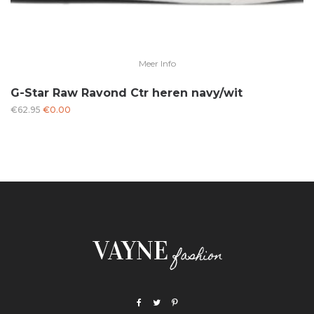
Meer Info
G-Star Raw Ravond Ctr heren navy/wit
Oorspronkelijke
Huidige
€
62.95
€
0.00
prijs
prijs
was:
is:
€62.95.
€0.00.