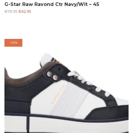
G-Star Raw Ravond Ctr Navy/Wit – 45
Oorspronkelijke
Huidige
€
119.95
€
62.95
prijs
prijs
was:
is:
€119.95.
€62.95.
-
100%