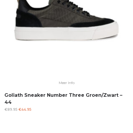
Meer Info
Goliath Sneaker Number Three Groen/Zwart –
44
Oorspronkelijke
Huidige
€
89.95
€
44.95
prijs
prijs
was:
is:
€89.95.
€44.95.